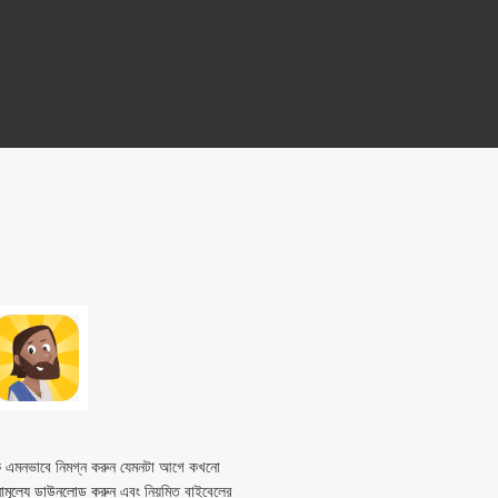
েকে এমনভাবে নিমগ্ন করুন যেমনটা আগে কখনো
নামূল্যে ডাউনলোড করুন
এবং নিয়মিত বাইবেলের