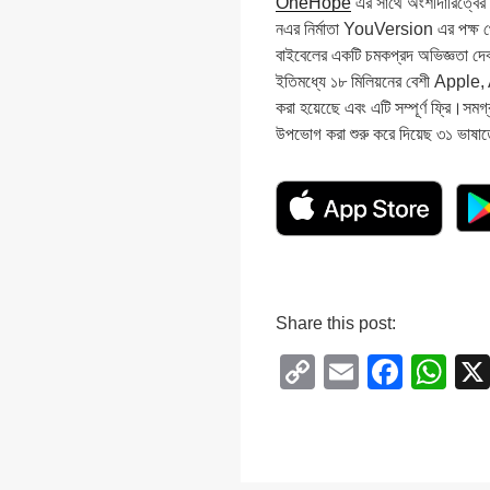
OneHope
এর সাথে অংশীদারিত্বের ম
নএর নির্মাতা YouVersion এর পক্ষ 
বাইবেলের একটি চমকপ্রদ অভিজ্ঞতা দেব
ইতিমধ্যে ১৮ মিলিয়নের বেশী Apple
করা হয়েছেে এবং এটি সম্পূর্ণ ফ্রি।সমগ্
উপভোগ করা শুরু করে দিয়েছ ৩১ ভাষাত
Share this post:
C
E
F
W
o
m
a
h
p
ail
c
at
y
e
s