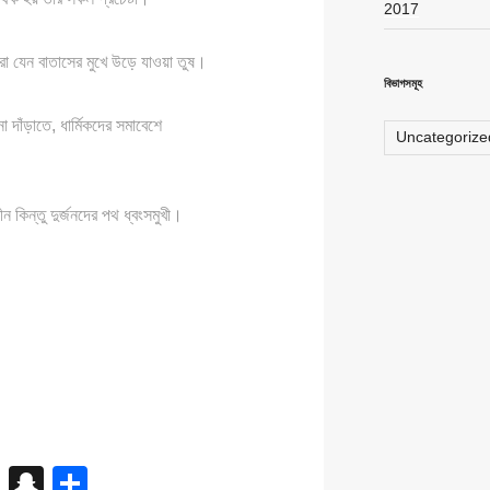
2017
ারা যেন বাতাসের মুখে উড়ে যাওয়া তুষ।
বিভাগসমূহ
া দাঁড়াতে, ধার্মিকদের সমাবেশে
Uncategoriz
ধীন কিন্তু দুর্জনদের পথ ধ্বংসমুখী।
X
S
S