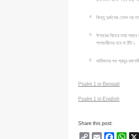
4
কিন্তু দুর্জনেরা তেমন নয় ত
5
ঈশ্বরের বিচারে তারা পারবে ন
পাপাচারীদের হবে না ঠাঁই।
6
ধার্মিকদের পথ প্রভুর রক্ষণা
Psalm 1 in Bengali
Psalm 1 in English
Share this post:
C
E
F
W