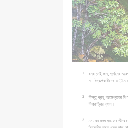
1
ধন্য সেই জন, দুর্জনের মন্ত্
না, বিদ্রূপকারীদের অাসরে
2
কিন্তু প্রভু পরমেশ্বরের বিধ
দিবারাত্রির ধ্যান।
3
সে যেন জলস্রোতের তীরে রো
চিরসজীব থাকে পত্র যার; সার