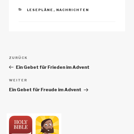
KATEGORIEN
LESEPLÄNE
,
NACHRICHTEN
Beitrags-
Vorheriger
ZURÜCK
Navigation
Beitrag
Ein Gebet für Frieden im Advent
Nächster
WEITER
Beitrag
Ein Gebet für Freude im Advent