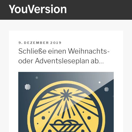
Zum
Inhalt
springen
YOUVERSION
Seeking God every day.
VERÖFFENTLICHT
9. DEZEMBER 2019
AM
Schließe einen Weihnachts-
oder Adventsleseplan ab…