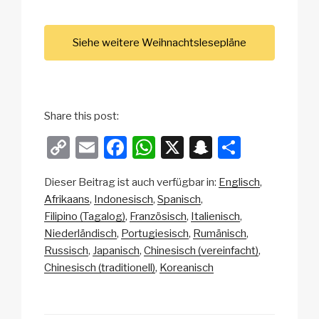
Siehe weitere Weihnachtslesepläne
Share this post:
C
E
F
W
X
S
T
o
m
a
h
n
eil
Dieser Beitrag ist auch verfügbar in:
Englisch
p
ail
c
at
a
e
Afrikaans
Indonesisch
Spanisch
y
e
s
p
n
Filipino (Tagalog)
Französisch
Italienisch
Li
b
A
c
Niederländisch
Portugiesisch
Rumänisch
Russisch
Japanisch
Chinesisch (vereinfacht)
n
o
p
h
Chinesisch (traditionell)
Koreanisch
k
o
p
at
k