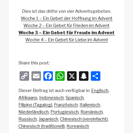
Dies ist das dritte von vier Adventsgebeten.
Woche 1 – Ein Gebet der Hoffnung im Advent
Woche 2 – Ein Gebet für Frieden im Advent
Woche 3 – Ein Gebet für Freude im Advent
Woche 4 – Ein Gebet für Liebe im Advent
Share this post:
C
E
F
W
X
S
T
o
m
a
h
n
eil
Dieser Beitrag ist auch verfügbar in:
Englisch
p
ail
c
at
a
e
Afrikaans
Indonesisch
Spanisch
y
e
s
p
n
Filipino (Tagalog)
Französisch
Italienisch
Li
b
A
c
Niederländisch
Portugiesisch
Rumänisch
Russisch
Japanisch
Chinesisch (vereinfacht)
n
o
p
h
Chinesisch (traditionell)
Koreanisch
k
o
p
at