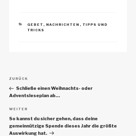
k
KATEGORIEN
GEBET
,
NACHRICHTEN
,
TIPPS UND
TRICKS
Beitrags-
Vorheriger
ZURÜCK
Navigation
Beitrag
Schließe einen Weihnachts- oder
Adventsleseplan ab…
Nächster
WEITER
Beitrag
So kannst du sicher gehen, dass deine
gemeinnützige Spende dieses Jahr die größte
Auswirkung hat.