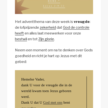
HERE.”
Lucas 2:9-11
Het adventthema van deze week is
vreugde
:
de lofprijzende
zekerheid
dat
God de controle
heeft
en alles laat meewerken voor onze
bestwil
en tot
Zijn glorie
.
Neem een moment om na te denken over Gods
goedheid en richt je hart op Jezus met dit
gebed:
Hemelse Vader,
dank U voor de vreugde die in de
wereld kwam toen Jezus geboren
werd.
Dank U dat U
God met ons
bent