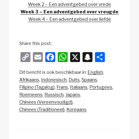
Week 2 – Een adventgebed over vrede
Week 3 – Een adventgebed over vreugde
Week 4 – Een adventgebed over liefde
Share this post:
C
E
F
W
X
S
D
o
m
a
h
n
el
Dit bericht is ook beschikbaar in:
English
p
ail
c
at
a
e
Afrikaans
Indonesisch
Duits
Spaans
y
e
s
p
n
Filipino (Tagalog)
Frans
Italiaans
Portugees
Li
b
A
c
Roemeens
Russisch
Japans
Chinees (Vereenvoudigd)
n
o
p
h
Chinees (Traditioneel)
Koreaans
k
o
p
at
k