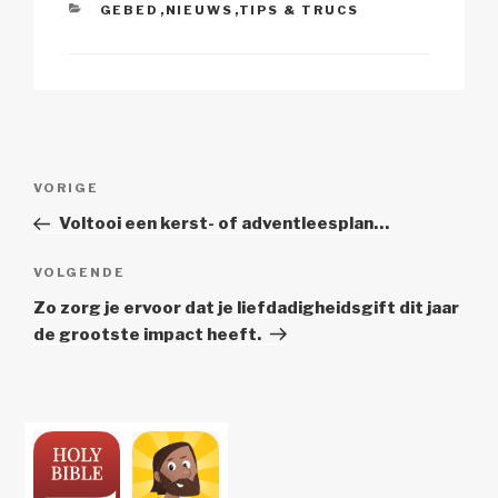
CATEGORIEËN
GEBED
,
NIEUWS
,
TIPS & TRUCS
Berichtnavigatie
Vorig
VORIGE
bericht
Voltooi een kerst- of adventleesplan…
Volgend
VOLGENDE
Bericht
Zo zorg je ervoor dat je liefdadigheidsgift dit jaar
de grootste impact heeft.