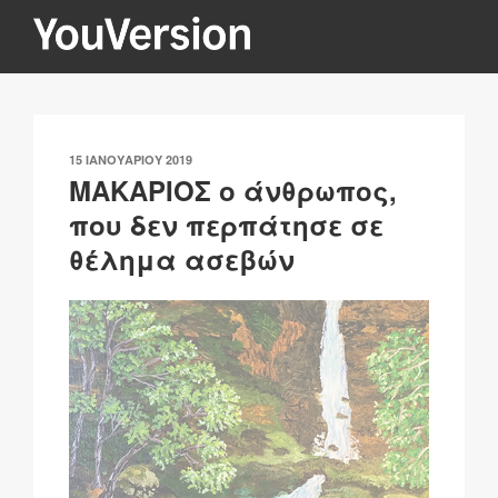
Μετάβαση
στο
περιεχόμενο
YOUVERSION
Seeking God every day.
ΔΗΜΟΣΙΕΎΤΗΚΕ
15 ΙΑΝΟΥΑΡΊΟΥ 2019
ΣΤΙΣ
ΜΑΚΑΡΙΟΣ ο άνθρωπος,
που δεν περπάτησε σε
θέλημα ασεβών