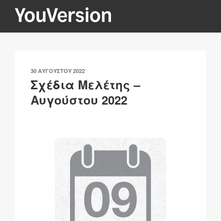
Μετάβαση
στο
περιεχόμενο
YOUVERSION
Seeking God every day.
ΔΗΜΟΣΙΕΎΤΗΚΕ
30 ΑΥΓΟΎΣΤΟΥ 2022
ΣΤΙΣ
Σχέδια Μελέτης –
Αυγούστου 2022