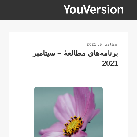
فتن
ه
حتوا
YOUVERSION
Seeking God every day.
نوشته‌شده
سپتامبر 5, 2021
در
برنامه‌های مطالعۀ – سپتامبر
2021