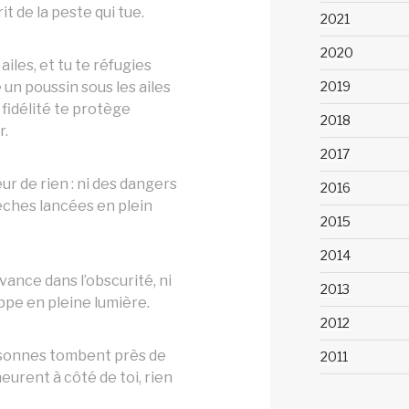
it de la peste qui tue.
2021
2020
ailes, et tu te réfugies
2019
 un poussin sous les ailes
 fidélité te protège
2018
r.
2017
ur de rien : ni des dangers
2016
flèches lancées en plein
2015
2014
avance dans l’obscurité, ni
2013
ppe en pleine lumière.
2012
rsonnes tombent près de
2011
 meurent à côté de toi, rien