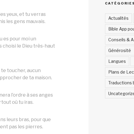
CATÉGORIE
s yeux, et tu verras
Actualités
s les gens mauvais.
Bible App po
u es pour moi un
Conseils & 
s choisi le Dieu très-haut
Générosité
Langues
 te toucher, aucun
Plans de Lec
pprocher de ta maison.
Traductions 
Uncategoriz
ra l’ordre à ses anges
tout où tu iras.
ans leurs bras, pour que
ent pas les pierres.