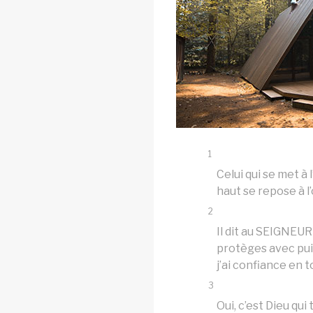
1
Celui qui se met à 
haut se repose à l
2
Il dit au SEIGNEUR 
protèges avec pui
j’ai confiance en to
3
Oui, c’est Dieu qui