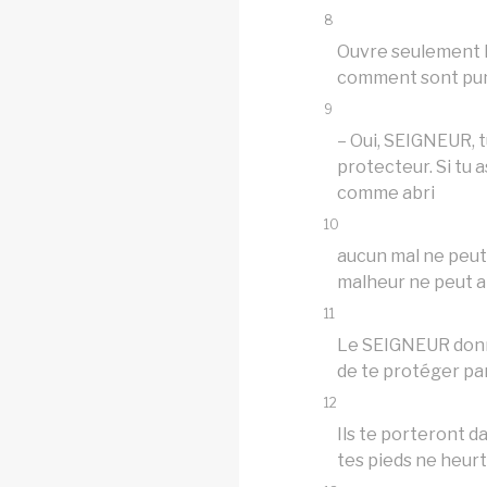
8
Ouvre seulement le
comment sont puni
9
– Oui, SEIGNEUR, t
protecteur. Si tu a
comme abri
10
aucun mal ne peut
malheur ne peut a
11
Le SEIGNEUR donne
de te protéger par
12
Ils te porteront d
tes pieds ne heurt