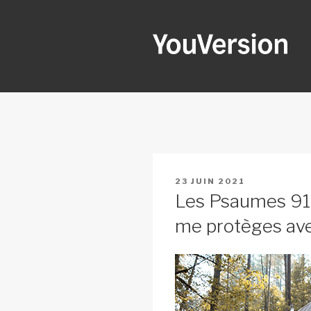
Aller
au
contenu
principal
YOUVERSI
Seeking God every day.
PUBLIÉ
23 JUIN 2021
LE
Les Psaumes 91 
me protèges av