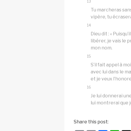
13
Tu marcheras sans 
vipère, tu écrasera
14
Dieu dit : « Puisqu’i
libérer, je vais le 
mon nom.
15
S’il fait appel à moi
avec lui dans le ma
et je veux l’honore
16
Je lui donnerai une
lui montrerai que j
Share this post: