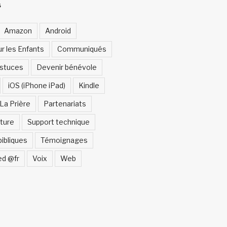
S
Amazon
Android
ur les Enfants
Communiqués
Astuces
Devenir bénévole
iOS (iPhone iPad)
Kindle
La Prière
Partenariats
ture
Support technique
bibliques
Témoignages
ed @fr
Voix
Web