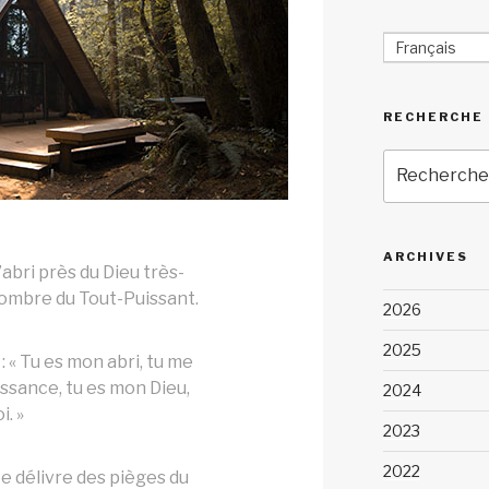
Français
RECHERCHE
Recherche
pour
:
ARCHIVES
l’abri près du Dieu très-
’ombre du Tout-Puissant.
2026
2025
: « Tu es mon abri, tu me
ssance, tu es mon Dieu,
2024
i. »
2023
2022
 te délivre des pièges du