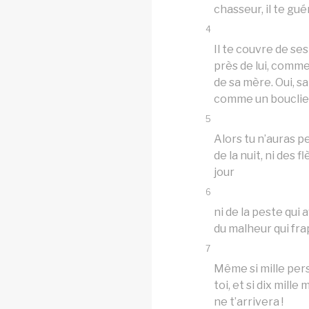
chasseur, il te guér
4
Il te couvre de ses 
près de lui, comme
de sa mère. Oui, sa
comme un bouclie
5
Alors tu n’auras pe
de la nuit, ni des 
jour
6
ni de la peste qui 
du malheur qui fra
7
Même si mille pe
toi, et si dix mille
ne t’arrivera !