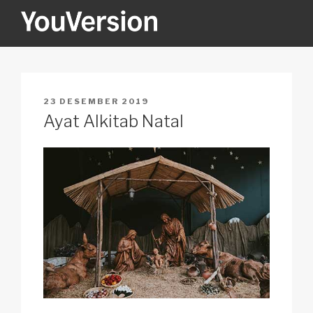
Skip
to
content
YOUVERSION
Seeking God every day.
POSTED
23 DESEMBER 2019
ON
Ayat Alkitab Natal