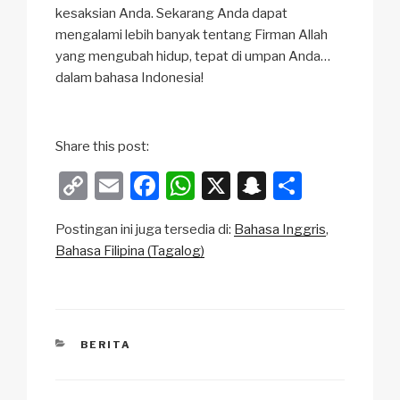
kesaksian Anda. Sekarang Anda dapat
mengalami lebih banyak tentang Firman Allah
yang mengubah hidup, tepat di umpan Anda…
dalam bahasa Indonesia!
Share this post:
C
E
F
W
X
S
S
o
m
a
h
n
h
Postingan ini juga tersedia di:
Bahasa Inggris
p
ail
c
at
a
ar
Bahasa Filipina (Tagalog)
y
e
s
p
e
Li
b
A
c
n
o
p
h
CATEGORIES
BERITA
k
o
p
at
k