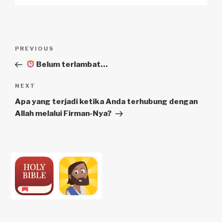
Navigasi
Previous
PREVIOUS
pos
Post
Belum terlambat…
Next
NEXT
Post
Apa yang terjadi ketika Anda terhubung dengan
Allah melalui Firman-Nya?