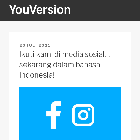
Skip
to
content
YOUVERSION
Seeking God every day.
POSTED
20 JULI 2021
ON
Ikuti kami di media sosial…
sekarang dalam bahasa
Indonesia!