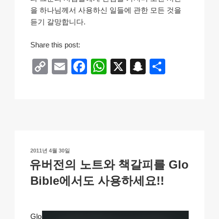
을 하나님께서 사용하신 일들에 관한 모든 것을
듣기 갈망합니다.
Share this post:
C
E
F
W
X
S
S
o
m
a
h
n
h
p
ail
c
at
a
ar
y
e
s
p
e
Li
b
A
c
n
o
p
h
작
2011년 4월 30일
k
o
p
at
성
유버전의 노트와 책갈피를 Glo
일
k
자
Bible에서도 사용하세요!!
Glo