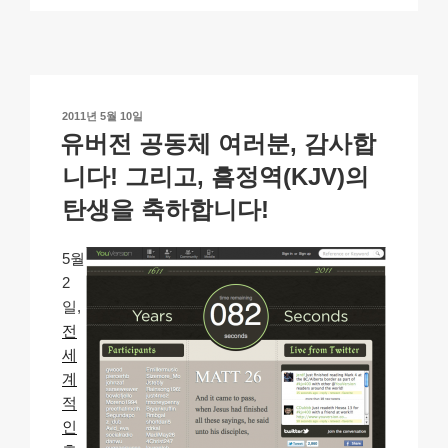
p
ail
c
at
a
ar
h
y
e
s
p
e
Li
b
A
c
n
o
p
h
작
2011년 5월 10일
k
o
p
at
성
유버전 공동체 여러분, 감사합
일
k
자
니다! 그리고, 흠정역(KJV)의
탄생을 축하합니다!
5월
2
일,
전
세
계
적
인