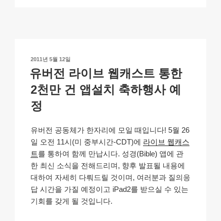
p
ail
c
at
a
ar
y
e
s
p
e
Li
b
A
c
n
o
p
h
작
2011년 5월 12일
k
o
p
at
성
유버전 라이브 웹캐스트 통한
일
k
자
2천만 건 앱설치 축하행사 예
정
유버전 공동체가 한자리에 모일 때입니다! 5월 26
일 오전 11시(미 중부시간-CDT)에
라이브 웹캐스
트
를 통하여 함께 만납시다. 성경(Bible) 앱에 관
한 최신 소식을 전해드리며, 향후 발표될 내용에
대하여 자세히 다뤄드릴 것이며, 여러분과 질의응
답 시간을 가질 예정이고 iPad2를 받으실 수 있는
기회를 갖게 될 것입니다.