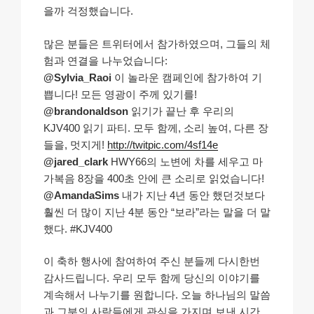
을까 걱정했습니다.
많은 분들은 트위터에서 참가하였으며, 그들의 체
험과 연결을 나누었습니다:
@Sylvia_Raoi
이 놀라운 캠페인에 참가하여 기
쁩니다! 모든 영광이 주께 있기를!
@brandonaldson
읽기가 끝난 후 우리의
KJV400 읽기 파티. 모두 함께, 소리 높여, 다른 장
들을, 멋지게!
http://twitpic.com/4sf14e
@jared_clark
HWY66의 노변에 차를 세우고 마
가복음 8장을 400초 안에 큰 소리로 읽었습니다!
@AmandaSims
내가 지난 4년 동안 했던것보다
훨씬 더 많이 지난 4분 동안 “보라”라는 말을 더 말
했다. #KJV400
이 축하 행사에 참여하여 주신 분들께 다시한번
감사드립니다. 우리 모두 함께 당신의 이야기를
계속해서 나누기를 원합니다. 오늘 하나님의 말씀
과 그분의 사람들에게 관심을 가지며 보낸 시간