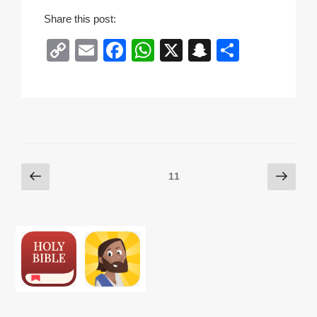
m
Share this post:
e
C
E
F
W
X
S
S
d
o
m
a
h
n
h
i
c
p
ail
c
at
a
ar
a
y
e
s
p
e
l
Li
b
A
c
c
e
n
o
p
h
Posts
이
n
다
페이지
11
k
o
p
at
전
t
음
pagination
k
쪽
e
쪽
r