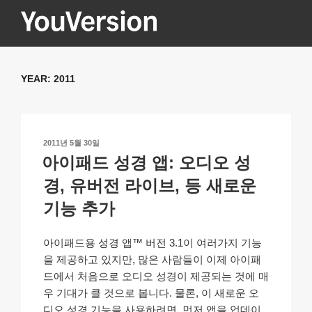
콘
텐
츠
YOUVERSION
Seeking God every day.
로
바
YEAR:
2011
로
가
기
작
2011년 5월 30일
성
아이패드 성경 앱: 오디오 성
일
자
경, 유버전 라이브, 등 새로운
기능 추가
아이패드용 성경 앱™ 버전 3.1이 여러가지 기능
을 제공하고 있지만, 많은 사람들이 이제 아이패
드에서 처음으로 오디오 성경이 제공되는 것에 매
우 기대가 클 것으로 봅니다. 물론, 이 새로운 오
디오 성경 기능을 사용하려면, 먼저 앱을 업데이