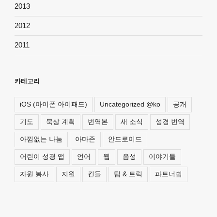
2013
2012
2011
카테고리
iOS (아이폰 아이패드)
Uncategorized @ko
공개
기도
묵상 계획
번역본
새 소식
성경 번역
아낌없는 나눔
아마존
안드로이드
어린이 성경 앱
언어
웹
음성
이야기들
자원 봉사
지원
킨들
팁 & 트릭
파트너쉽