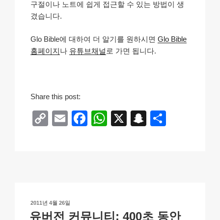
구절이나 노트에 쉽게 접근할 수 있는 방법이 생
겼습니다.
Glo Bible에 대하여 더 알기를 원하시면
Glo Bible
홈페이지
나
유튜브채널
로 가면 됩니다.
Share this post:
C
E
F
W
X
S
S
o
m
a
h
n
h
p
ail
c
at
a
ar
y
e
s
p
e
Li
b
A
c
n
o
p
h
작
2011년 4월 26일
k
o
p
at
성
유버전 커뮤니티: 400초 동안
일