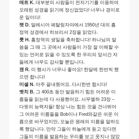
매트 K.
대부분의 사람들이 전자기기를 이용하여
오래된 성경을 읽기에 정신없었다! 너무나 경이로
운 일이다!
팻 D.
말레시아 페탈링자야에서 1950년 대의 흠
정역 성경에서 히브리서 2장을 읽었다.
룻 H.
흠정역의 생일을 축하합니다! 하나님의 말
씀을 그 때 그 곳에서 사람들이 가장 잘 이해할 수
있는 언어로 읽을 수 있도록 한 우리의 앞서간 자
들에게 너무도 감사할 뿐입니다.
잰 R.
이 행사가 너무나 좋아요! 한달에 한번씩 했
으면 합니다!
미셀 N.
아주 끝내줬어요. 다시한번 합시다!
벳치 B.
그 400초 동안 발음하기 힘든 어려운 이
름들을 읽는데 다 사용했어요. 사무엘하 23장 –
다윗의 능력자들! 항상 나는 힘든 것을 건너뛰어
그 어려운 이름들을 Bob이나 Fred와같은 쉬운 이
름으로 바꾸었지만, 오늘은 원래의 이름을 말하도
록 했답니다. 만약 그들이 하늘에게 듣고 있다면
그들의 이름을 발음하는 우리를 보고 웃지나 않았