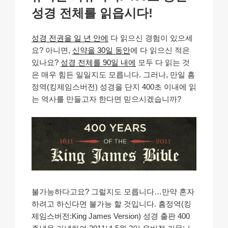
k
자
성경 전체를 읽읍시다!
성경 전권을 일 년 안에
다 읽으신 경험이 있으세
요? 아니면,
신약을 30일 동안
에 다 읽으신 적은
있나요?
성경 전체를 90일 내에
모두 다 읽는 것
은 매우 힘든 일일지도 모릅니다. 그러나, 만일
흠
정역(킹제임스버전) 성경을 단지 400초 이내에 읽
는 역사를 만들고자 한다면 믿으시겠습니까?
불가능하다고요? 그럴지도 모릅니다…만약 혼자
하려고 하신다면 불가능 할 것입니다. 흠정역(킹
제임스버전:King James Version) 성경 출판 400