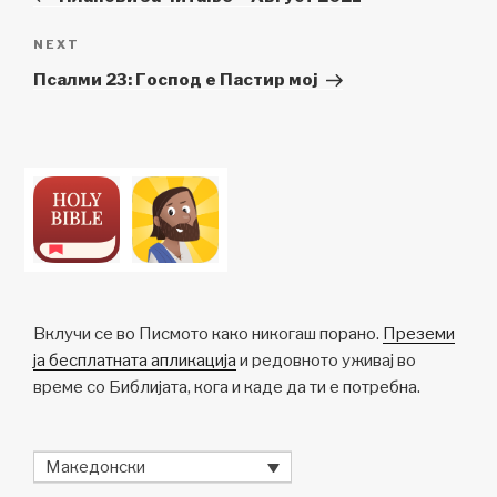
напис
Next
NEXT
Post
Псалми 23: Господ е Пастир мој
Вклучи се во Писмото како никогаш порано.
Преземи
ја бесплатната апликација
и редовното уживај во
време со Библијата, кога и каде да ти е потребна.
Македонски