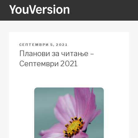
Skip
to
content
YOUVERSION
Seeking God every day.
POSTED
СЕПТЕМВРИ 5, 2021
ON
Планови за читање –
Септември 2021