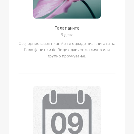
Галатјаните
3 дена
Овој едноставен план ќе те одведе низ книгата на
Галатјаните и ќе биде одличен за лично или
групно проучување.