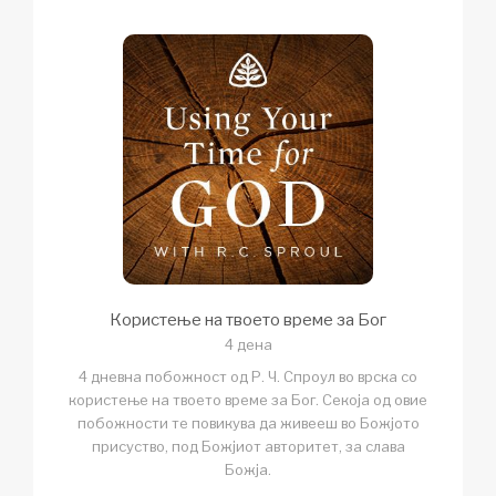
Користење на твоето време за Бог
4 дена
4 дневна побожност од Р. Ч. Спроул во врска со
користење на твоето време за Бог. Секоја од овие
побожности те повикува да живееш во Божјото
присуство, под Божјиот авторитет, за слава
Божја.