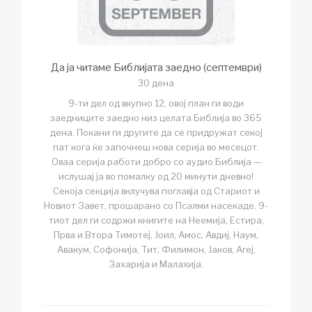
Да ја читаме Библијата заедно (септември)
30 дена
9-ти дел од вкупно 12, овој план ги води
заедниците заедно низ целата Библија во 365
дена. Покани ги другите да се придружат секој
пат кога ќе започнеш нова серија во месецот.
Оваа серија работи добро со аудио Библија —
ислушај ја во помалку од 20 минути дневно!
Секоја секција вклучува поглавја од Стариот и
Новиот Завет, прошарано со Псалми насекаде. 9-
тиот дел ги содржи книгите на Неемија, Естира,
Прва и Втора Тимотеј, Јоил, Амос, Авдиј, Наум,
Авакум, Софонија, Тит, Филимон, Јаков, Агеј,
Захарија и Малахија.