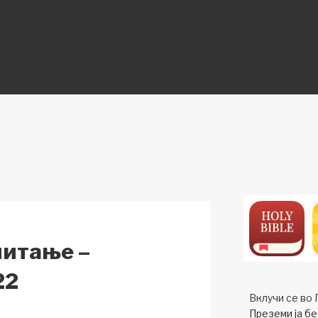
ON
читање –
22
Вклучи се во 
Преземи ја бе