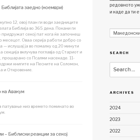
редовното ужи
е Библијата заедно (ноември)
и каде да ти е
вкупно 12, овој план ги води заедниците
елата Библија во 365 дена. Покани ги
Македонск
е придружат секој пат кога ќе започнеш
во месецот. Оваа серија работи добро со
а — ислушај ја во помалку од 20 минути
а секција вклучува поглавја од Стариот и
SEARCH
, прошарано со Псалми насекаде. 11-
содржи книгите на Песните на Соломон,
Search
ја и Откровение.
for:
 на Авакум
ARCHIVES
за патување низ времето поминато во
2024
ум.
2023
2022
и – Библиски реакции за секој