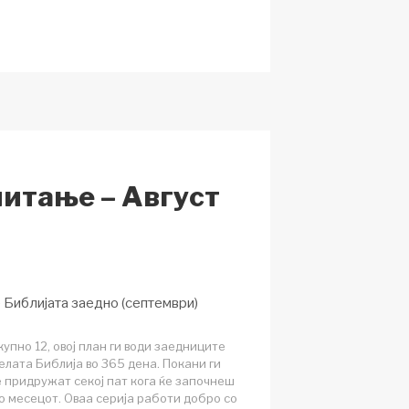
n
h
a
ar
p
e
c
h
at
читање – Август
е Библијата заедно (септември)
купно 12, овој план ги води заедниците
елата Библија во 365 дена. Покани ги
е придружат секој пат кога ќе започнеш
во месецот. Оваа серија работи добро со