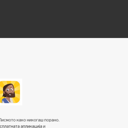
Писмото како никогаш порано.
сплатната апликација
и