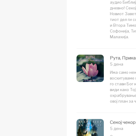
аудио Библиј
дневно! Секој
Новиот Завет
тиот дел ги 
и Втора Тимот
Софонија, Тит
Малахија.
Рута, Прик
5 дена
Има само нек
восхитуваме 
го стави Бог
види како То
охрабрување 
овој план за 
Секој чеко
5 дена