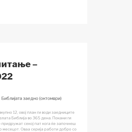
n
h
a
ar
p
e
c
h
at
читање –
022
е Библијата заедно (октомври)
вкупно 12, овој план ги води заедниците
елата Библија во 365 дена. Покани ги
е придружат секој пат кога ќе започнеш
во месецот. Оваа серија работи добро со