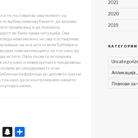
2021
2020
л и те поставил во овој момент од
а ги љубиш невозљубените, да зрачиш
2019
 сите превирања и да покажеш
адост во било каква ситуација. Ова
гледа невозможно, но ова е остварливо
зучување на она што го вели Библијата
КАТЕГОРИИ
иродни човечки емоции и за тоа како да
аш истите. Оваа посвета ги покрива
Uncategori
 исто како и неверојатните предизвици
 соочиле во секојдневието и ни
Апликација 
Библиски референци до деловите кои ни
 тоа како да ги контролираме нашите
Планови за 
гоугоден начин.
X
S
S