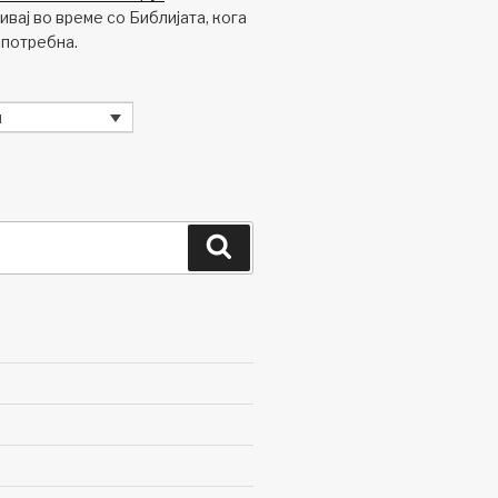
вај во време со Библијата, кога
 потребна.
и
Search