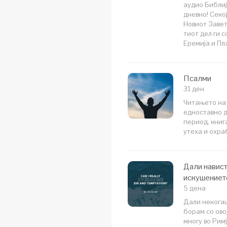
аудио Библиј
дневно! Секој
Новиот Завет
тиот дел ги 
Еремија и Пл
Псалми
31 ден
Читањето на 
едноставно д
период, книг
утеха и охра
Дали навист
искушениет
5 дена
Дали некогаш
борам со ово
многу во Римј