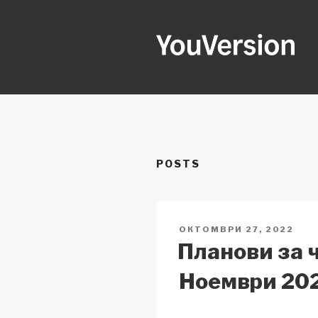
Skip
to
content
YOUVERSI
Seeking God every day.
POSTS
POSTED
ОКТОМВРИ 27, 2022
ON
Планови за 
Ноември 20