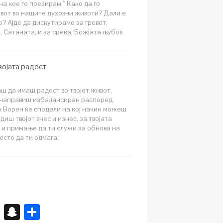
на кое го презирам.” Како да го
вот во нашите духовни животи? Дали е
? Ајде да дискутираме за гревот,
 Сатаната, и за среќа, Божјата љубов.
војата радост
ш да имаш радост во твојот живот,
 направиш избалансиран распоред.
 Ворен ќе сподели на кој начин можеш
диш твојот внес и изнес, за твојата
и примање да ти служи за обнова на
есто да ти одмага.
X
S
S