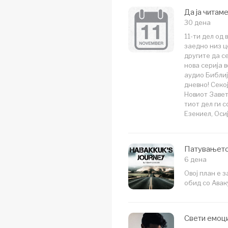
Да ја читам
30 дена
11-ти дел од 
заедно низ ц
другите да с
нова серија 
аудио Библиј
дневно! Секој
Новиот Завет
тиот дел ги 
Езекиел, Оси
Патувањето
6 дена
Овој план е 
обид со Авак
Свети емоци