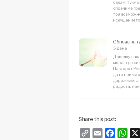
сакам, туку о
спречиме гре
тоа возможно
искушението,
Обнова на т
5 дена
Доколку сака
мораш да си
Пасторот Рик
да го прилаго
дарежливост 
радоста, нам
Share this post:
C
E
F
W