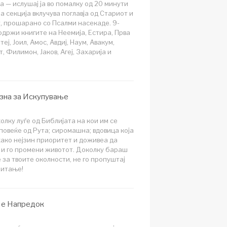
а — ислушај ја во помалку од 20 минути
а секција вклучува поглавја од Стариот и
, прошарано со Псалми насекаде. 9-
содржи книгите на Неемија, Естира, Прва
еј, Јоил, Амос, Авдиј, Наум, Авакум,
, Филимон, Јаков, Агеј, Захарија и
азна за Искупување
олку луѓе од Библијата на кои им се
повеќе од Рута; сиромашна; вдовица која
 како нејзин приоритет и доживеа да
ј и го промени животот. Доколку бараш
за твоите околности, не го пропуштај
читање!
р е Напредок