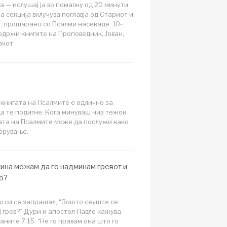
а — ислушај ја во помалку од 20 минути
а секција вклучува поглавја од Стариот и
, прошарано со Псалми насекаде. 10-
содржи книгите на Проповедник, Јован,
ачот.
книгата на Псалмите е одлично за
а те подигне. Кога минуваш низ тежок
ата на Псалмите може да послужи како
брување.
ина можам да го надминам гревот и
о?
 си се запрашал, “Зошто сеуште се
ј грев?” Дури и апостол Павле кажува
аните 7:15: “Не го правам она што го