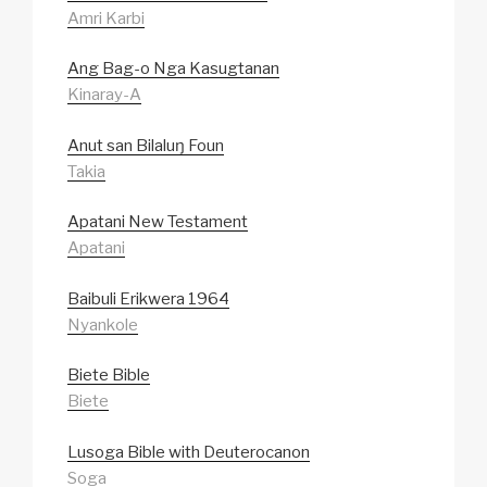
Amri Karbi
Ang Bag-o Nga Kasugtanan
Kinaray-A
Anut san Bilaluŋ Foun
Takia
Apatani New Testament
Apatani
Baibuli Erikwera 1964
Nyankole
Biete Bible
Biete
Lusoga Bible with Deuterocanon
Soga