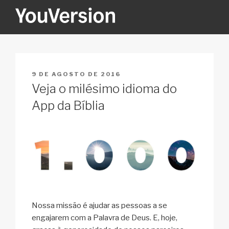
Pular
para
o
YOUVERSION
Seeking God every day.
conteúdo
PUBLICADO
9 DE AGOSTO DE 2016
EM
Veja o milésimo idioma do
App da Bíblia
Nossa missão é ajudar as pessoas a se
engajarem com a Palavra de Deus. E, hoje,