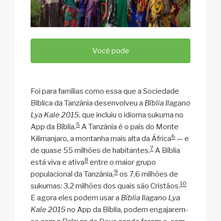
Você pode
Foi para famílias como essa que a Sociedade
Bíblica da Tanzânia desenvolveu a
Bíblia Ilagano
Lya Kale 2015
, que incluiu o idioma sukuma no
5
App da Bíblia.
A Tanzânia é o país do Monte
6
Kilimanjaro, a montanha mais alta da África
— e
7
de quase 55 milhões de habitantes.
A Bíblia
8
está viva e ativa
entre o maior grupo
9
populacional da Tanzânia,
os 7,6 milhões de
10
sukumas: 3,2 milhões dos quais são Cristãos.
E agora eles podem usar a
Bíblia Ilagano Lya
Kale 2015
no App da Bíblia, podem engajarem-