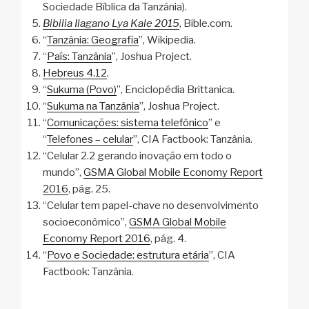
Sociedade Bíblica da Tanzânia).
Bibilia Ilagano Lya Kale 2015
, Bible.com.
“
Tanzânia: Geografia
”, Wikipedia.
“
País: Tanzânia
”, Joshua Project.
Hebreus 4.12
.
“
Sukuma (Povo)
”, Enciclopédia Brittanica.
“
Sukuma na Tanzânia
”, Joshua Project.
“
Comunicações: sistema telefônico
” e
“
Telefones – celular
”, CIA Factbook: Tanzânia.
“Celular 2.2 gerando inovação em todo o
mundo”,
GSMA Global Mobile Economy Report
2016
, pág. 25.
“Celular tem papel-chave no desenvolvimento
socioeconômico”,
GSMA Global Mobile
Economy Report 2016
, pág. 4.
“
Povo e Sociedade: estrutura etária
”, CIA
Factbook: Tanzânia.