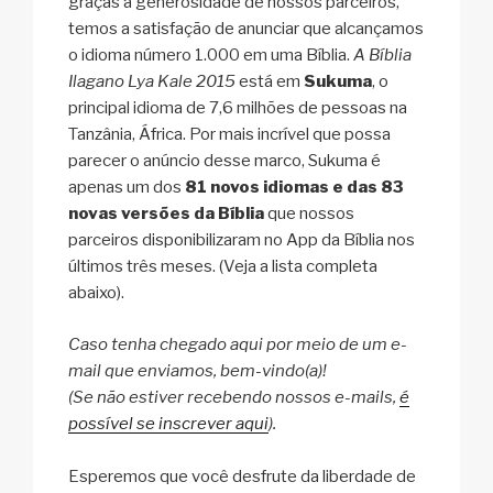
graças à generosidade de nossos parceiros,
temos a satisfação de anunciar que alcançamos
o idioma número 1.000 em uma Bíblia.
A Bíblia
Ilagano Lya Kale 2015
está em
Sukuma
, o
principal idioma de 7,6 milhões de pessoas na
Tanzânia, África. Por mais incrível que possa
parecer o anúncio desse marco, Sukuma é
apenas um dos
81 novos idiomas e das 83
novas versões da Bíblia
que nossos
parceiros disponibilizaram no App da Bíblia nos
últimos três meses. (Veja a lista completa
abaixo).
Caso tenha chegado aqui por meio de um e-
mail que enviamos, bem-vindo(a)!
(Se não estiver recebendo nossos e-mails,
é
possível se inscrever aqui
).
Esperemos que você desfrute da liberdade de