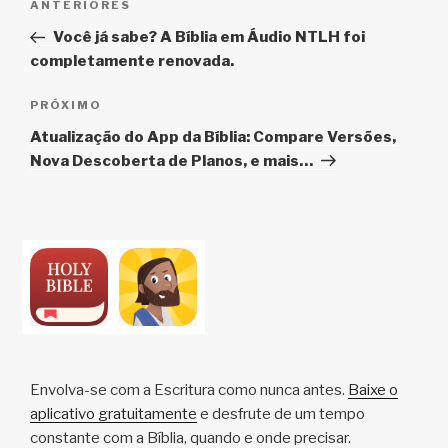
Post
ANTERIORES
de
anterior
Você já sabe? A Bíblia em Áudio NTLH foi
Post
completamente renovada.
Próximo
PRÓXIMO
post
Atualização do App da Bíblia: Compare Versões,
Nova Descoberta de Planos, e mais…
Envolva-se com a Escritura como nunca antes.
Baixe o
aplicativo gratuitamente
e desfrute de um tempo
constante com a Bíblia, quando e onde precisar.