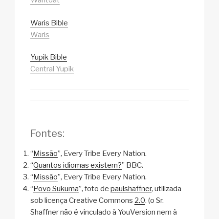
Wantoat
Waris Bible
Waris
Yupik Bible
Central Yupik
Fontes:
“
Missão
”, Every Tribe Every Nation.
“
Quantos idiomas existem?
” BBC.
“
Missão
”, Every Tribe Every Nation.
“
Povo Sukuma
”, foto de
paulshaffner
, utilizada
sob licença Creative Commons
2.0
. (o Sr.
Shaffner não é vinculado à YouVersion nem à