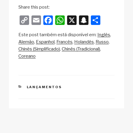
Share this post:
C
E
F
W
X
S
S
o
m
a
h
n
h
Este post também está disponível em:
Inglês
p
ail
c
at
a
ar
Alemão
Espanhol
Francês
Holandês
Russo
y
e
s
p
e
Chinês (Simplificado)
Chinês (Tradicional)
Li
b
A
c
Coreano
n
o
p
h
k
o
p
at
k
CATEGORIAS
LANÇAMENTOS
Navegação