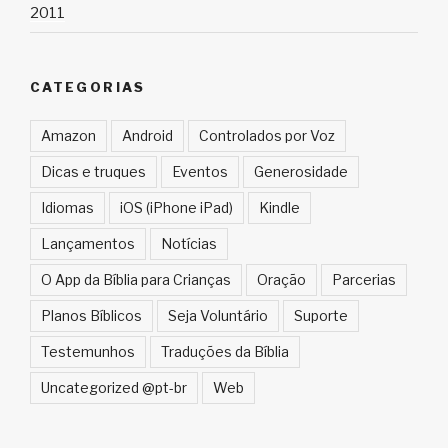
2011
CATEGORIAS
Amazon
Android
Controlados por Voz
Dicas e truques
Eventos
Generosidade
Idiomas
iOS (iPhone iPad)
Kindle
Lançamentos
Notícias
O App da Bíblia para Crianças
Oração
Parcerias
Planos Bíblicos
Seja Voluntário
Suporte
Testemunhos
Traduções da Bíblia
Uncategorized @pt-br
Web