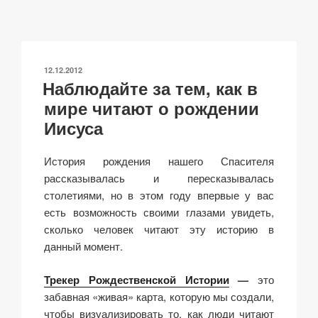
y
e
s
p
а
Li
b
A
c
в
n
o
p
h
и
ОПУБЛИКОВАНО
12.12.2012
k
o
p
at
ть
Наблюдайте за тем, как в
k
мире читают о рождении
Иисуса
История рождения нашего Спасителя
рассказывалась и пересказывалась
столетиями, но в этом году впервые у вас
есть возможность своими глазами увидеть,
сколько человек читают эту историю в
данный момент.
Трекер Рождественской Истории
—
это
забавная «живая» карта, которую мы создали,
чтобы визуализировать то, как люди читают