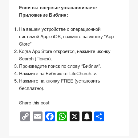
Если вы впервые устанавливаете
Приложение Библия:
На вашем устройстве с операционной
системой Apple iOS, нажмите на иконку “App
Store”.
Когда App Store откроется, нажмите иконку
Search (Поиск).
Произведите поиск по слову “Библия”.
Нажмите на Библию от LifeChurch.tv.
Нажмите на кнопку FREE (установить
бесплатно).
Share this post:
C
E
F
W
X
S
О
o
m
a
h
n
тп
p
ail
c
at
a
р