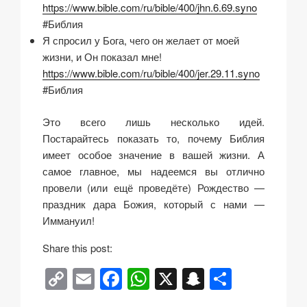
https://www.bible.com/ru/bible/400/jhn.6.69.syno
#Библия
Я спросил у Бога, чего он желает от моей
жизни, и Он показал мне!
https://www.bible.com/ru/bible/400/jer.29.11.syno
#Библия
Это всего лишь несколько идей.
Постарайтесь показать то, почему Библия
имеет особое значение в вашей жизни. А
самое главное, мы надеемся вы отлично
провели (или ещё проведёте) Рождество —
праздник дара Божия, который с нами —
Иммануил!
Share this post:
C
E
F
W
X
S
О
o
m
a
h
n
тп