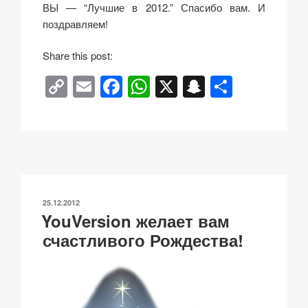
ВЫ — “Лучшие в 2012.” Спасибо вам. И
поздравляем!
Share this post:
C
E
F
W
X
S
О
o
m
a
h
n
тп
p
ail
c
at
a
р
y
e
s
p
а
Li
b
A
c
в
n
o
p
h
и
ОПУБЛИКОВАНО
25.12.2012
k
o
p
at
ть
YouVersion желает вам
k
счастливого Рождества!