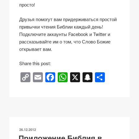
просто!
Друзья помогут вам придерживаться простой
привычки чтения Библии каждый день!
Подключите аккаунты Facebook и Twitter и
рассказывайте им о том, что Слово Божие
открывает вам.
Share this post:
C
E
F
W
X
S
О
o
m
a
h
n
тп
p
ail
c
at
a
р
y
e
s
p
а
Li
b
A
c
в
n
o
p
h
и
ОПУБЛИКОВАНО
26.12.2012
k
o
p
at
ть
Приложение Библия в