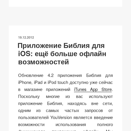
p
ail
c
at
a
р
y
e
s
p
а
Li
b
A
c
в
n
o
p
h
и
ОПУБЛИКОВАНО
19.12.2012
k
o
p
at
ть
Приложение Библия для
k
iOS: ещё больше офлайн
возможностей
Обновление 4.2 приложения Библия для
iPhone, iPad и iPod touch доступно уже сейчас
в магазине приложений
iTunes App Store
.
Поскольку многие из вас используют
приложение Библия, находясь вне сети,
одним из самых частых запросов от
пользователей YouVersion является введение
возможности использования полного