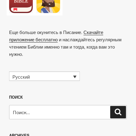
k
o
p
at
ть
i
k
o
l
t
Еще больше окунитесь в Писание.
Скачайте
e
приложение бесплатно
и наслаждайтесь регулярным
s
чтением Библии именно там и тогда, когда вам это
t
нужно.
o
c
a
Русский
p
s
ПОИСК
Искать:
Поиск
ARCHIVES