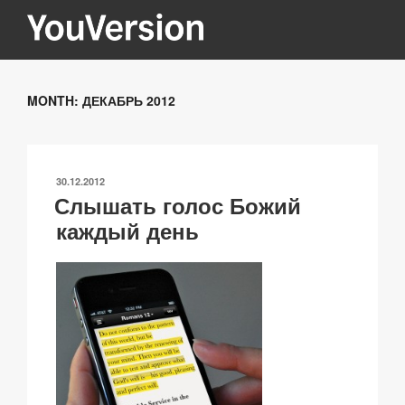
Перейти
к
содержимому
YOUVERSION
Seeking God every day.
MONTH:
ДЕКАБРЬ 2012
ОПУБЛИКОВАНО
30.12.2012
Слышать голос Божий
каждый день