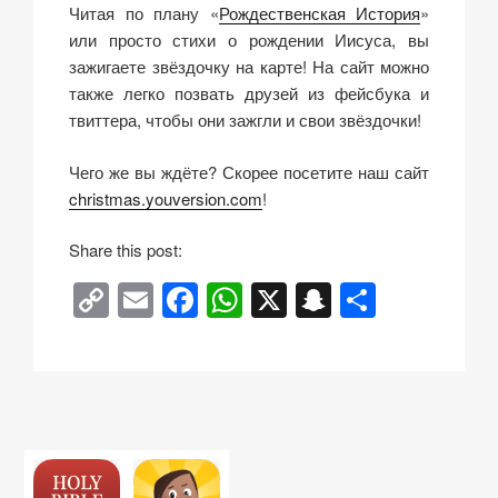
Читая по плану «
Рождественская История
»
или просто стихи о рождении Иисуса, вы
зажигаете звёздочку на карте! На сайт можно
также легко позвать друзей из фейсбука и
твиттера, чтобы они зажгли и свои звёздочки!
Чего же вы ждёте? Скорее посетите наш сайт
christmas.youversion.com
!
O
Share this post:
n
C
E
F
W
X
S
О
l
o
m
a
h
n
тп
i
n
p
ail
c
at
a
р
e
y
e
s
p
а
A
Li
b
A
c
в
n
d
n
o
p
h
и
r