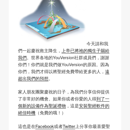
今天請和我
們一起慶祝救主降生，
上帝已將祂的獨生子賜給
我們
。世界各地的YouVersion社群成員們，謝謝
你們！你們就是我們做YouVersion的原因。因為
你們，我們才得以將聖經免費帶給更多的人，
遠
超出我們的預想
。
家人朋友團聚慶祝的日子，為我們分享信仰提供
了非常好的機會。如果你或者你愛的人得
到了一
個新的設備作為聖誕禮物
，這是
安裝聖經軟件的
絕佳時機
（免費的哦！）
這也是在
Facebook
或者
Twitter
上分享你最喜愛聖