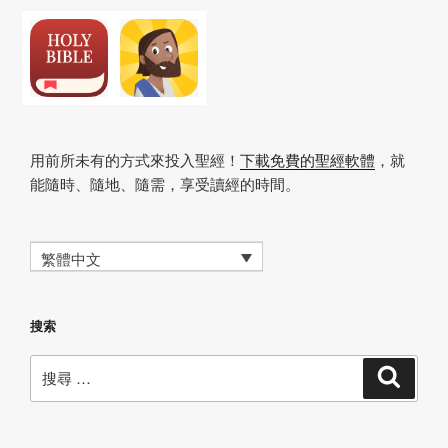
Li
b
A
c
n
o
p
h
k
o
p
at
k
用前所未有的方式來投入聖經！
下載免費的聖經軟體
，就
能隨時、隨地、隨需，享受讀經的時間。
繁體中文
搜索
搜
搜
尋
尋：