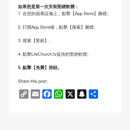
如果您是第一次安裝聖經軟體：
1. 在您的蘋果設備上，點擊【App Store】圖標。
2. 打開App Store後，點擊【搜索】圖標。
3. 搜索【聖經】。
4. 點擊LifeChurch.tv提供的聖經軟體。
5. 點擊【免費】按鈕。
Share this post:
C
E
F
W
X
S
分
o
m
a
h
n
享
p
ail
c
at
a
y
e
s
p