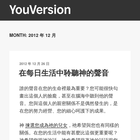
跳
至
內
YOUVERSION
Seeking God every day.
容
MONTH:
2012 年 12 月
發
2012 年 12 月 26 日
表
在每日生活中聆聽神的聲音
於
誰的聲音在您的生命裡最為重要？您可能很快勾
畫出這個人的臉龐，甚至在腦海中聽到他的聲
音。您與這個人的親密關係不是偶然發生的，是
在您的努力經營、您的細心呵護下的成果。
神
揀選您成為衪的兒女
，衪希望與您也有同樣的
關係。在您的生活中能有甚麼比這個更重要呢？
衪希望您跟衪說話，衪也希望藉著衪的話語跟您