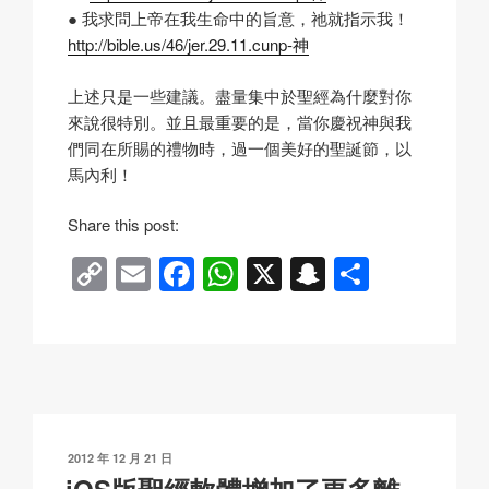
● 我求問上帝在我生命中的旨意，祂就指示我！
http://bible.us/46/jer.29.11.cunp-神
上述只是一些建議。盡量集中於聖經為什麼對你
來說很特別。並且最重要的是，當你慶祝神與我
們同在所賜的禮物時，過一個美好的聖誕節，以
馬內利！
Share this post:
C
E
F
W
X
S
分
o
m
a
h
n
享
p
ail
c
at
a
y
e
s
p
Li
b
A
c
n
o
p
h
發
2012 年 12 月 21 日
k
o
p
at
表
iOS版聖經軟體增加了更多離