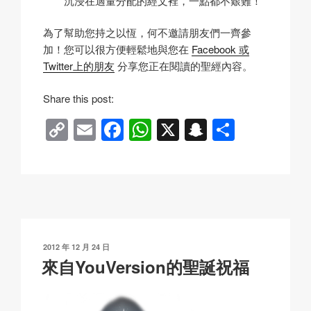
沉浸在適量分配的經文裡，一點都不艱難！
為了幫助您持之以恆，何不邀請朋友們一齊參
加！您可以很方便輕鬆地與您在
Facebook 或
Twitter上的朋友
分享您正在閱讀的聖經內容。
Share this post:
C
E
F
W
X
S
分
o
m
a
h
n
享
p
ail
c
at
a
y
e
s
p
Li
b
A
c
n
o
p
h
發
2012 年 12 月 24 日
k
o
p
at
表
來自YouVersion的聖誕祝福
於
k