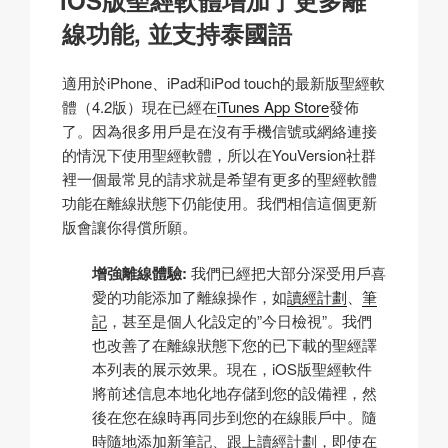
於
k
線功能, 並支持泰國語
適用於iPhone、iPad和iPod touch的最新版聖經軟
體（4.2版）現在已經在
iTunes App Store
發佈
了。因為很多用戶是在沒有手機信號或網絡連接
的情況下使用聖經軟體，所以在YouVersion社群
裡一個最常見的請求就是希望有更多的聖經軟體
功能在離線狀態下仍能使用。我們相信這個更新
版會讓你得償所願。
增強離線體驗:
我們已經把大部分深受用戶喜
愛的功能添加了離線操作，如
讀經計劃
、
筆
記
，甚至是個人化設定的”今日檢視”。我們
也改善了在離線狀態下您的已下載的聖經譯
本列表的展示效果。現在，iOS版聖經軟件
將前述信息本地化地存儲到您的設備裡，然
後在您在線時再同步到您的在線賬戶中。隨
時隨地添加新筆記、跟上讀經計劃，即使在