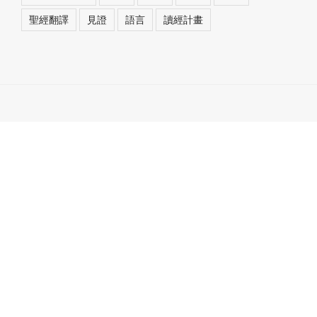
聖經翻譯
見證
語言
讀經計畫