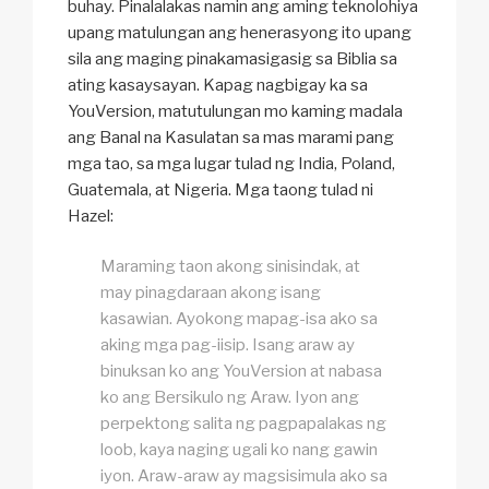
buhay. Pinalalakas namin ang aming teknolohiya
upang matulungan ang henerasyong ito upang
sila ang maging pinakamasigasig sa Biblia sa
ating kasaysayan. Kapag nagbigay ka sa
YouVersion, matutulungan mo kaming madala
ang Banal na Kasulatan sa mas marami pang
mga tao, sa mga lugar tulad ng India, Poland,
Guatemala, at Nigeria. Mga taong tulad ni
Hazel:
Maraming taon akong sinisindak, at
may pinagdaraan akong isang
kasawian. Ayokong mapag-isa ako sa
aking mga pag-iisip. Isang araw ay
binuksan ko ang YouVersion at nabasa
ko ang
Bersikulo ng Araw
. Iyon ang
perpektong salita ng pagpapalakas ng
loob, kaya naging ugali ko nang gawin
iyon. Araw-araw ay magsisimula ako sa