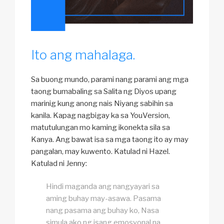
Ito ang mahalaga.
Sa buong mundo, parami nang parami ang mga
taong bumabaling sa Salita ng Diyos upang
marinig kung anong nais Niyang sabihin sa
kanila. Kapag nagbigay ka sa YouVersion,
matutulungan mo kaming ikonekta sila sa
Kanya. Ang bawat isa sa mga taong ito ay may
pangalan, may kuwento. Katulad ni Hazel.
Katulad ni Jenny:
Hindi maganda ang nangyayari sa
aming buhay may-asawa. Pasama
nang pasama ang buhay ko, Nasa
simula ako ng isang emosyonal na