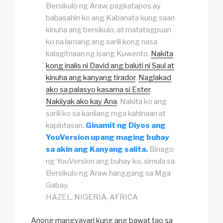
Bersikulo ng Araw
, pagkatapos ay
babasahin ko ang Kabanata kung saan
kinuha ang bersikulo, at matatagpuan
ko na lamang ang sarili kong nasa
kalagitnaan ng isang Kuwento.
Nakita
kong inalis ni David ang baluti ni Saul at
kinuha ang kanyang tirador
.
Naglakad
ako sa palasyo kasama si Ester
.
Nakiiyak ako kay Ana
. Nakita ko ang
sarili ko sa kanilang mga kahinaan at
kapintasan.
Ginamit ng Diyos ang
YouVersion upang maging buhay
sa akin ang Kanyang salita.
Binago
ng YouVersion ang buhay ko, simula sa
Bersikulo ng Araw
hanggang sa
Mga
Gabay
.
HAZEL, NIGERIA, AFRICA
Anong mangyayari kung ang bawat tao sa