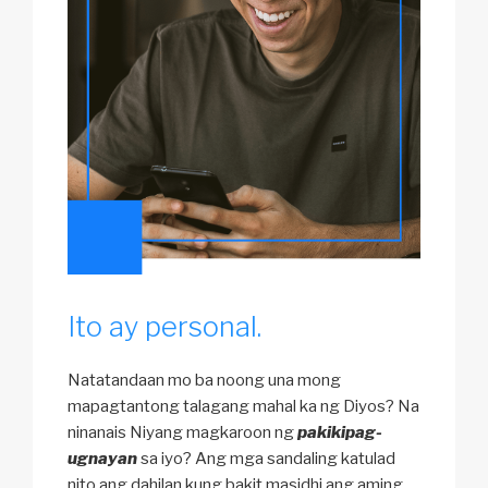
Ito ay personal.
Natatandaan mo ba noong una mong
mapagtantong talagang mahal ka ng Diyos? Na
ninanais Niyang magkaroon ng
pakikipag-
ugnayan
sa iyo? Ang mga sandaling katulad
nito ang dahilan kung bakit masidhi ang aming