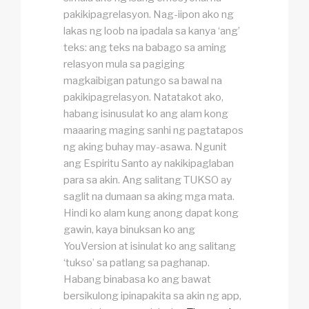
pakikipagrelasyon. Nag-iipon ako ng
lakas ng loob na ipadala sa kanya ‘ang’
teks: ang teks na babago sa aming
relasyon mula sa pagiging
magkaibigan patungo sa bawal na
pakikipagrelasyon. Natatakot ako,
habang isinusulat ko ang alam kong
maaaring maging sanhi ng pagtatapos
ng aking buhay may-asawa. Ngunit
ang Espiritu Santo ay nakikipaglaban
para sa akin. Ang salitang TUKSO ay
saglit na dumaan sa aking mga mata.
Hindi ko alam kung anong dapat kong
gawin, kaya binuksan ko ang
YouVersion at isinulat ko ang salitang
‘tukso’ sa
patlang sa paghanap
.
Habang binabasa ko ang bawat
bersikulong ipinapakita sa akin ng app,