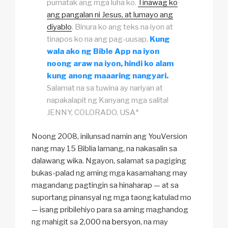
pumatak ang mga luha ko.
Tinawag ko
ang pangalan ni Jesus, at lumayo ang
diyablo
. Binura ko ang teks na iyon at
tinapos ko na ang pag-uusap.
Kung
wala ako ng
Bible App
na iyon
noong araw na iyon, hindi ko alam
kung anong maaaring nangyari.
Salamat na sa tuwina ay nariyan at
napakalapit ng Kanyang mga salita!
JENNY, COLORADO, USA*
Noong 2008, inilunsad namin ang YouVersion
nang may 15 Biblia lamang, na nakasalin sa
dalawang wika. Ngayon, salamat sa pagiging
bukas-palad ng aming mga kasamahang may
magandang pagtingin sa hinaharap — at sa
suportang pinansyal ng mga taong katulad mo
— isang pribilehiyo para sa aming maghandog
ng mahigit sa
2,000 na bersyon
, na may