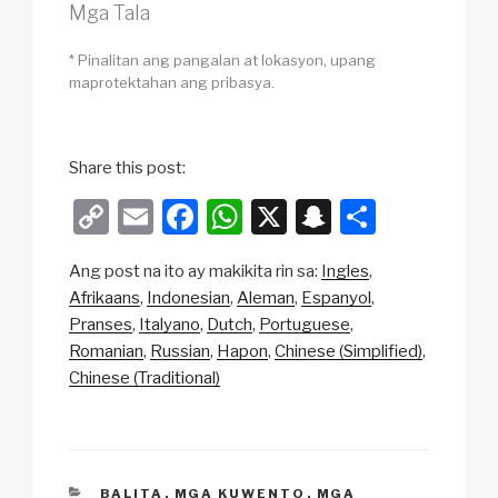
Mga Tala
* Pinalitan ang pangalan at lokasyon, upang
maprotektahan ang pribasya.
Share this post:
C
E
F
W
X
S
S
o
m
a
h
n
h
Ang post na ito ay makikita rin sa:
Ingles
p
ail
c
at
a
ar
Afrikaans
Indonesian
Aleman
Espanyol
y
e
s
p
e
Pranses
Italyano
Dutch
Portuguese
Li
b
A
c
Romanian
Russian
Hapon
Chinese (Simplified)
Chinese (Traditional)
n
o
p
h
k
o
p
at
k
CATEGORIES
BALITA
,
MGA KUWENTO
,
MGA