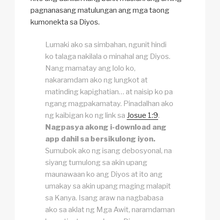
pagnanasang matulungan ang mga taong
kumonekta sa Diyos.
Lumaki ako sa simbahan, ngunit hindi
ko talaga nakilala o minahal ang Diyos.
Nang mamatay ang lolo ko,
nakaramdam ako ng lungkot at
matinding kapighatian… at naisip ko pa
ngang magpakamatay. Pinadalhan ako
ng kaibigan ko ng link sa
Josue 1:9
.
Nagpasya akong i-download ang
app dahil sa bersikulong iyon.
Sumubok ako ng isang debosyonal, na
siyang tumulong sa akin upang
maunawaan ko ang Diyos at ito ang
umakay sa akin upang maging malapit
sa Kanya. Isang araw na nagbabasa
ako sa aklat ng Mga Awit, naramdaman