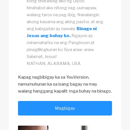
kong tinatawag ako ng Diyos:
hinahabol ako nitong nag-uumapaw,
walang taros na pag-ibig. Nanalangin
akong kasama ang aking pastor, at ang
ang kabigatan ay nawala.
Binago ni
Jesus ang buhay ko.
Ngayon ay
minamahal ko na ang Panginoon at
pinaglilingkuran ko Siya araw-araw.
Salamat, Jesus!
NATHAN, ALABAMA, USA
Kapag nagbibigay ka sa YouVersion,
namumuhunan ka sa isang bagay na may
walang hanggang kapalit: mga buhay na binago.
Magbigay