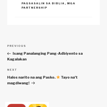
PAGSASALIN SA BIBLIA
,
MGA
PARTNERSHIP
Post
Previous
PREVIOUS
navigation
Post
Isang Panalanging Pang-Adbiyento sa
Kagalakan
Next
NEXT
Post
Halos narito na ang Pasko.
Tayo na’t
magdiwang!