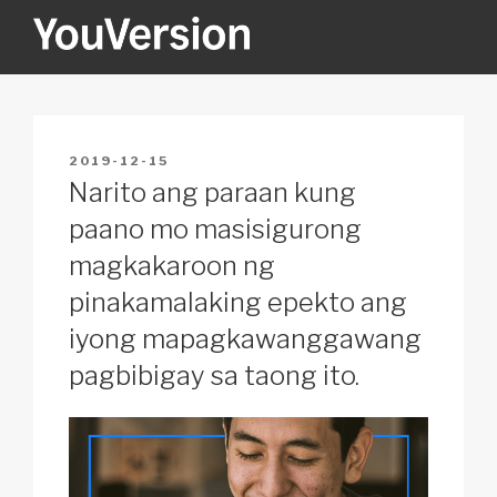
Skip
to
content
YOUVERSION
Seeking God every day.
POSTED
2019-12-15
ON
Narito ang paraan kung
paano mo masisigurong
magkakaroon ng
pinakamalaking epekto ang
iyong mapagkawanggawang
pagbibigay sa taong ito.