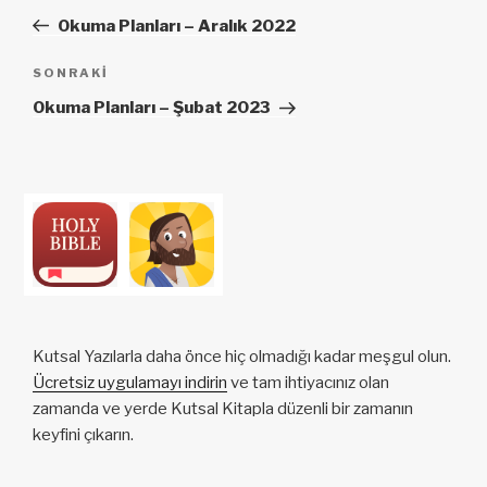
dolaşımı
Yazı
Okuma Planları – Aralık 2022
Sonraki
SONRAKI
Yazı
Okuma Planları – Şubat 2023
Kutsal Yazılarla daha önce hiç olmadığı kadar meşgul olun.
Ücretsiz uygulamayı indirin
ve tam ihtiyacınız olan
zamanda ve yerde Kutsal Kitapla düzenli bir zamanın
keyfini çıkarın.