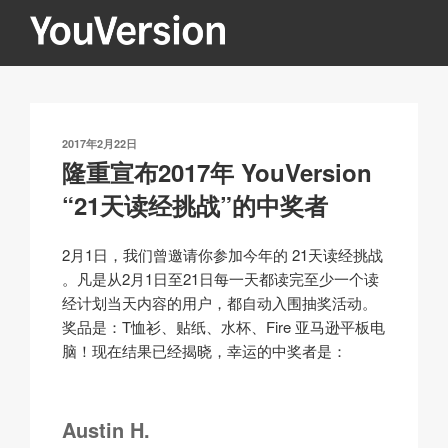
跳
至
内
YOUVERSION
Seeking God every day.
容
发
2017年2月22日
布
隆重宣布2017年 YouVersion
于
“21天读经挑战”的中奖者
2月1日，我们曾邀请你参加今年的 21天读经挑战
。凡是从2月1日至21日每一天都读完至少一个读
经计划当天内容的用户，都自动入围抽奖活动。
奖品是：T恤衫、贴纸、水杯、Fire 亚马逊平板电
脑！现在结果已经揭晓，幸运的中奖者是：
Austin H.