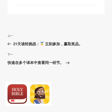
k
o
p
at
k
文
上
上一
章
一
21天读经挑战：
立刻参加，赢取奖品。
导
篇
航
文
下
下一
章
一
快速在多个译本中查看同一经节。
篇
文
章