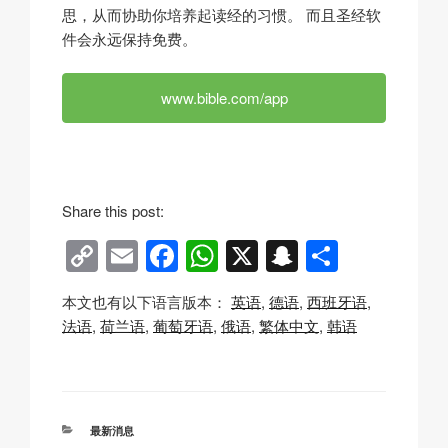
思，从而协助你培养起读经的习惯。 而且圣经软
件会永远保持免费。
www.bible.com/app
Share this post:
C
E
F
W
X
S
分
o
m
a
h
n
享
本文也有以下语言版本：
英语
德语
西班牙语
p
ail
c
at
a
法语
荷兰语
葡萄牙语
俄语
繁体中文
韩语
y
e
s
p
Li
b
A
c
n
o
p
h
分
最新消息
类