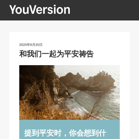
跳
至
内
YOUVERSION
Seeking God every day.
容
发
2020年9月20日
布
和我们一起为平安祷告
于
提到平安时，你会想到什