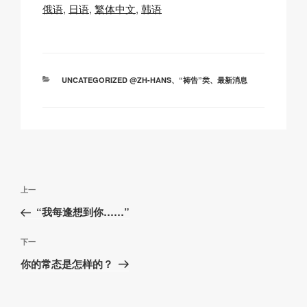
Li
b
A
c
俄语
日语
繁体中文
韩语
n
o
p
h
k
o
p
at
k
分
UNCATEGORIZED @ZH-HANS
、
“祷告”类
、
最新消息
类
文
上
上一
章
一
“我每逢想到你……”
导
篇
航
文
下
下一
章
一
你的常态是怎样的？
篇
文