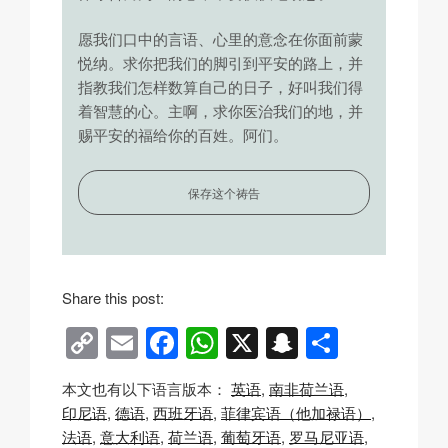
愿我们口中的言语、心里的意念在你面前蒙
悦纳。求你把我们的脚引到平安的路上，并
指教我们怎样数算自己的日子，好叫我们得
着智慧的心。主啊，求你医治我们的地，并
赐平安的福给你的百姓。阿们。
保存这个祷告
Share this post:
C
E
F
W
X
S
分
o
m
a
h
n
享
本文也有以下语言版本：
英语
南非荷兰语
p
ail
c
at
a
印尼语
德语
西班牙语
菲律宾语（他加禄语）
y
e
s
p
法语
意大利语
荷兰语
葡萄牙语
罗马尼亚语