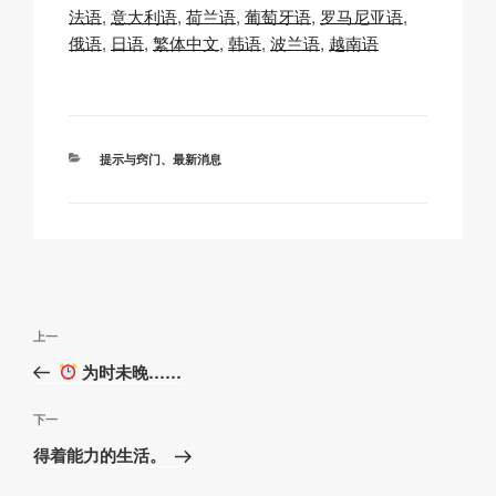
y
e
s
p
法语
意大利语
荷兰语
葡萄牙语
罗马尼亚语
Li
b
A
c
俄语
日语
繁体中文
韩语
波兰语
越南语
n
o
p
h
k
o
p
at
k
分
提示与窍门
、
最新消息
类
文
上
上一
章
一
为时未晚……
导
篇
航
文
下
下一
章
一
得着能力的生活。
篇