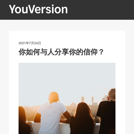
跳
至
内
YOUVERSION
Seeking God every day.
容
发
2021年7月24日
布
你如何与人分享你的信仰？
于