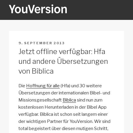
Zum
Inhalt
springen
YOUVERSION
Seeking God every day.
VERÖFFENTLICHT
9. SEPTEMBER 2013
AM
Jetzt offline verfügbar: Hfa
und andere Übersetzungen
von Biblica
Die
Hoffnung für alle
(Hfa) und 30 weitere
Übersetzungen der internationalen Bibel- und
Missionsgesellschaft
Biblica
sind nun zum
kostenlosen Herunterladen in der Bibel App
verfügbar. Biblica ist schon seit langem einer
der wichtigen Partner für YouVersion. Wir sind
total begeistert über diesen mutigen Schritt,