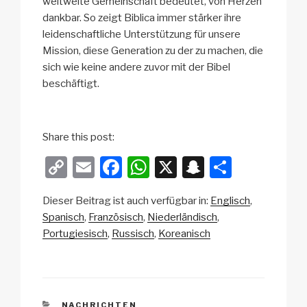
weltweite Gemeinschaft bedeutet, von Herzen
dankbar. So zeigt Biblica immer stärker ihre
leidenschaftliche Unterstützung für unsere
Mission, diese Generation zu der zu machen, die
sich wie keine andere zuvor mit der Bibel
beschäftigt.
h
e
Share this post:
r
C
E
F
W
X
S
T
e
o
m
a
h
n
eil
Dieser Beitrag ist auch verfügbar in:
Englisch
p
ail
c
at
a
e
Spanisch
Französisch
Niederländisch
y
e
s
p
n
Portugiesisch
Russisch
Koreanisch
Li
b
A
c
n
o
p
h
k
o
p
at
KATEGORIEN
NACHRICHTEN