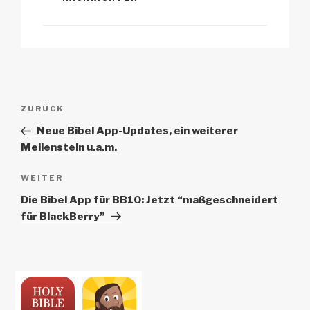
k
Beitrags-
Vorheriger
ZURÜCK
Navigation
Beitrag
Neue Bibel App-Updates, ein weiterer
Meilenstein u.a.m.
Nächster
WEITER
Beitrag
Die Bibel App für BB10: Jetzt “maßgeschneidert
für BlackBerry”