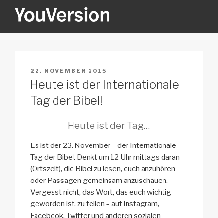
Zum
Inhalt
springen
YOUVERSION
Seeking God every day.
VERÖFFENTLICHT
22. NOVEMBER 2015
AM
Heute ist der Internationale
Tag der Bibel!
Heute ist der Tag…
Es ist der 23. November – der Internationale
Tag der Bibel. Denkt um 12 Uhr mittags daran
(Ortszeit), die Bibel zu lesen, euch anzuhören
oder Passagen gemeinsam anzuschauen.
Vergesst nicht, das Wort, das euch wichtig
geworden ist, zu teilen – auf Instagram,
Facebook, Twitter und anderen sozialen