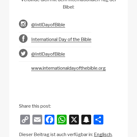
Bibel:
@IntlDayofBible
International Day of the Bible
@IntlDayofBible
www.internationaldayofthebible.org
Share this post:
C
E
F
W
X
S
T
o
m
a
h
n
eil
Dieser Beitrag ist auch verfügbar in:
Englisch