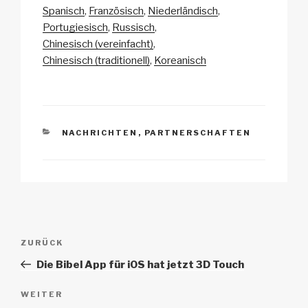
p
ail
c
at
a
e
Spanisch
Französisch
Niederländisch
y
e
s
p
n
Portugiesisch
Russisch
Li
b
A
c
Chinesisch (vereinfacht)
Chinesisch (traditionell)
Koreanisch
n
o
p
h
k
o
p
at
k
KATEGORIEN
NACHRICHTEN
,
PARTNERSCHAFTEN
Beitrags-
Vorheriger
ZURÜCK
Navigation
Beitrag
Die Bibel App für iOS hat jetzt 3D Touch
Nächster
WEITER