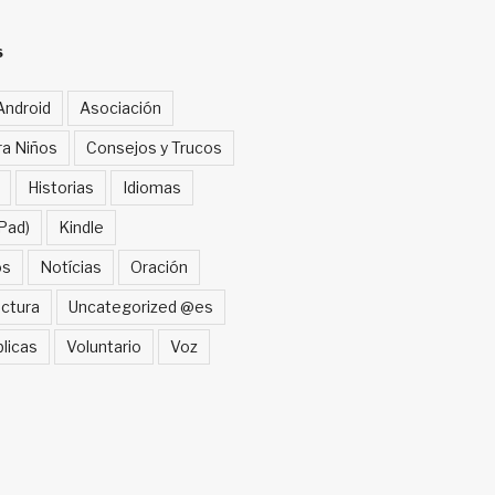
S
Android
Asociación
ra Niños
Consejos y Trucos
Historias
Idiomas
Pad)
Kindle
os
Notícias
Oración
ctura
Uncategorized @es
blicas
Voluntario
Voz