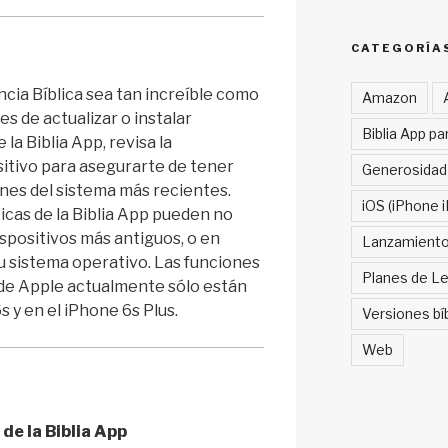
CATEGORÍA
cia Bíblica sea tan increíble como
Amazon
es de actualizar o instalar
Biblia App pa
la Biblia App, revisa la
sitivo para asegurarte de tener
Generosidad
ones del sistema más recientes.
iOS (iPhone i
icas de la Biblia App pueden no
ispositivos más antiguos, o en
Lanzamient
u sistema operativo. Las funciones
Planes de Le
de Apple actualmente sólo están
s y en el iPhone 6s Plus.
Versiones bí
Web
de la Biblia App