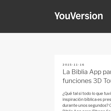
Skip
to
content
YOUVERSI
Seeking God every day.
POSTED
2015-11-16
ON
La Biblia App pa
funciones 3D T
¿Qué tal si todo lo que tu
inspiración bíblica es pres
durante unos segundos? Co