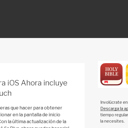
ON
ra iOS Ahora incluye
ouch
Involúcrate en
vieras que hacer para obtener
Descarga la ap
ionar en la pantalla de inicio
tiempo regular
la necesites.
n la última actualización de la