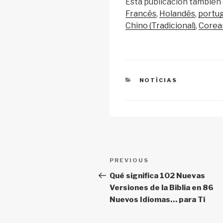
Esta publicación también 
p
ail
c
at
Francés
Holandés
portu
y
e
s
Chino (Tradicional)
Corea
Li
b
A
n
o
p
k
o
p
CATEGORIES
NOTÍCIAS
k
Post
Previous
PREVIOUS
navigation
Post
Qué significa 102 Nuevas
Versiones de la Biblia en 86
Nuevos Idiomas… para Tí