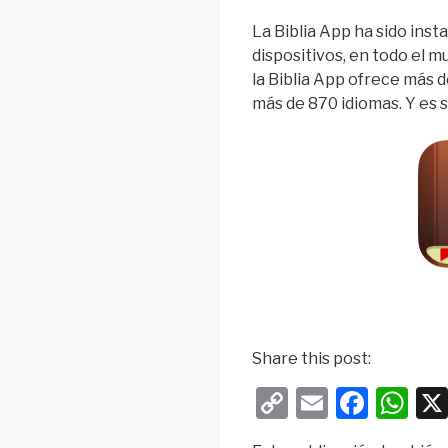
La Biblia App ha sido inst
dispositivos, en todo el 
la Biblia App ofrece más de
más de 870 idiomas. Y es 
Share this post:
C
E
F
W
o
m
a
h