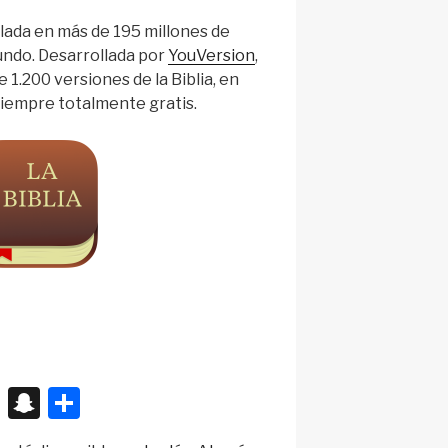
alada en más de 195 millones de
mundo. Desarrollada por
YouVersion
,
 1.200 versiones de la Biblia, en
siempre totalmente gratis.
X
S
S
n
h