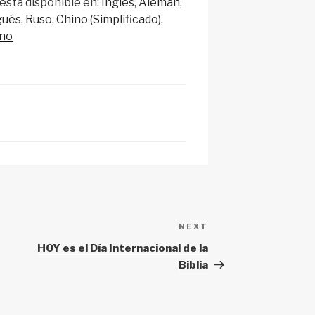
está disponible en:
Inglés
Alemán
a
ar
gués
Ruso
Chino (Simplificado)
p
e
no
c
h
at
NEXT
Next
Post
HOY es el Día Internacional de la
Biblia