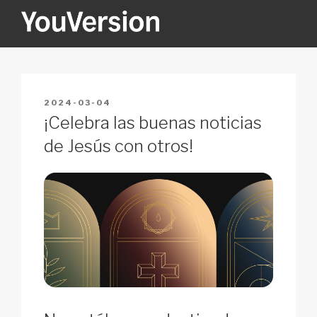
Skip
to
content
YOUVERSION
Seeking God every day.
POSTED
2024-03-04
ON
¡Celebra las buenas noticias
de Jesús con otros!