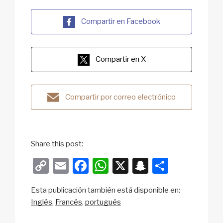
Compartir en Facebook
Compartir en X
Compartir por correo electrónico
Share this post:
C
E
F
W
X
S
S
o
m
a
h
n
h
Esta publicación también está disponible en:
p
ail
c
at
a
ar
Inglés
Francés
portugués
y
e
s
p
e