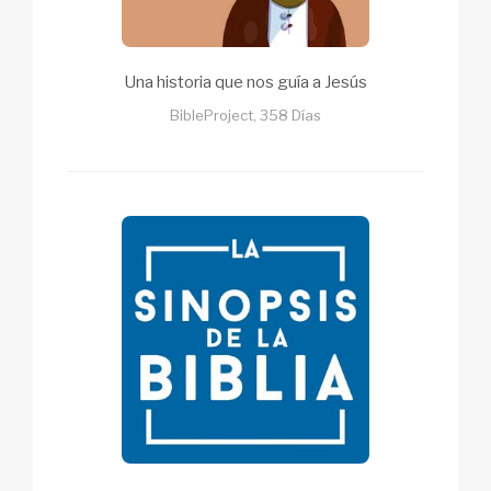
Una historia que nos guía a Jesús
BibleProject, 358 Días