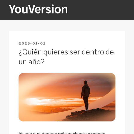
Skip
to
content
YOUVERSION
Seeking God every day.
POSTED
2025-01-01
ON
¿Quién quieres ser dentro de
un año?
Ya sea que desees más paciencia o menos