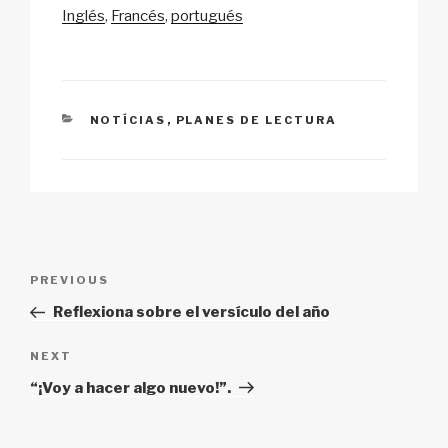
p
ail
c
at
a
ar
Inglés
Francés
portugués
y
e
s
p
e
Li
b
A
c
n
o
p
h
CATEGORIES
NOTÍCIAS
,
PLANES DE LECTURA
k
o
p
at
k
Post
Previous
PREVIOUS
navigation
Post
Reflexiona sobre el versículo del año
Next
NEXT
Post
“¡Voy a hacer algo nuevo!”.