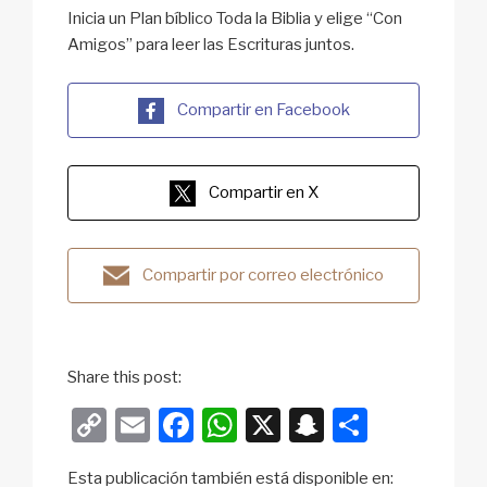
Inicia un Plan bíblico Toda la Biblia y elige “Con
Amigos” para leer las Escrituras juntos.
Compartir en Facebook
Compartir en X
Compartir por correo electrónico
Share this post:
C
E
F
W
X
S
S
o
m
a
h
n
h
Esta publicación también está disponible en: