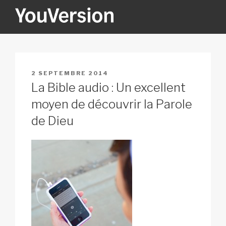
Aller
au
contenu
YOUVERSION
Seeking God every day.
principal
PUBLIÉ
2 SEPTEMBRE 2014
LE
La Bible audio : Un excellent
moyen de découvrir la Parole
de Dieu