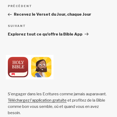
Navigation
Article
PRÉCÉDENT
de
précédent
Recevez le Verset du Jour, chaque Jour
l’article
Article
SUIVANT
suivant
Explorez tout ce qu’offre la Bible App
S'engager dans les Ecritures comme jamais auparavant.
Téléchargez l'application gratuite
et profitez de la Bible
comme bon vous semble, où et quand vous en avez
besoin.