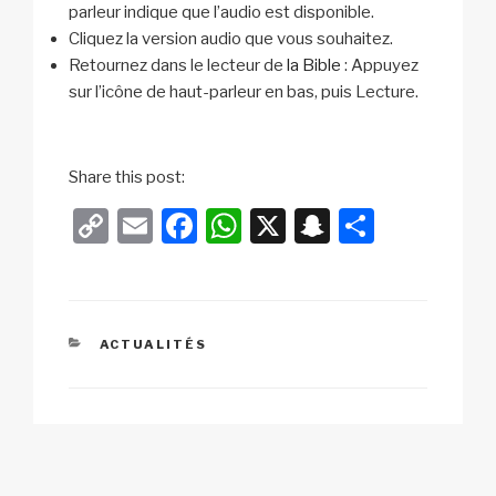
parleur indique que l’audio est disponible.
Cliquez la version audio que vous souhaitez.
Retournez dans le lecteur de
la Bible
: Appuyez
sur l’icône de haut-parleur en bas, puis Lecture.
Share this post:
C
E
F
W
X
S
P
o
m
a
h
n
ar
p
ail
c
at
a
ta
y
e
s
p
g
CATÉGORIES
ACTUALITÉS
Li
b
A
c
er
n
o
p
h
k
o
p
at
k