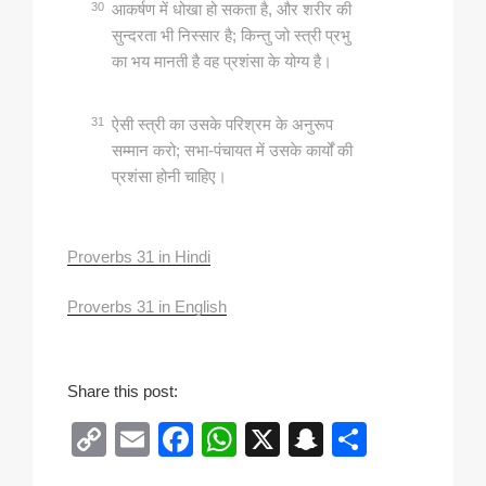
30
आकर्षण में धोखा हो सकता है, और शरीर की
सुन्‍दरता भी निस्‍सार है; किन्‍तु जो स्‍त्री प्रभु
का भय मानती है वह प्रशंसा के योग्‍य है।
31
ऐसी स्‍त्री का उसके परिश्रम के अनुरूप
सम्‍मान करो; सभा-पंचायत में उसके कार्यों की
प्रशंसा होनी चाहिए।
Proverbs 31 in Hindi
Proverbs 31 in English
Share this post:
C
E
F
W
X
S
S
o
m
a
h
n
h