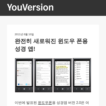
콘
텐
츠
YOUVERSION
Seeking God every day.
로
바
로
작
2011년 8월 10일
가
성
완전히 새로워진 윈도우 폰용
기
일
자
성경 앱!
이번에 발표된
윈도우폰
용 성경앱 버전 2.0은 여