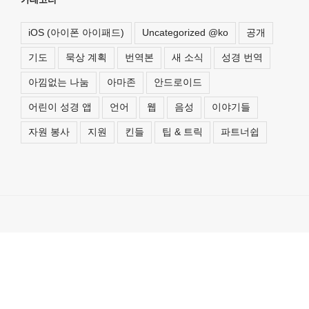
iOS (아이폰 아이패드)
Uncategorized @ko
공개
기도
묵상 계획
번역본
새 소식
성경 번역
아낌없는 나눔
아마존
안드로이드
어린이 성경 앱
언어
웹
음성
이야기들
자원 봉사
지원
킨들
팁 & 트릭
파트너쉽