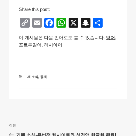
Share this post:
C
E
F
W
X
S
S
o
m
a
h
n
h
이 게시물은 다음 언어로도 볼 수 있습니다:
영어
p
ail
c
at
a
ar
포르투갈어
러시아어
y
e
s
p
e
Li
b
A
c
n
o
p
h
카
새 소식
,
공개
k
o
p
at
테
k
고
리
글
이
이전
탐
전
기쁜 소식-유버전 웹사이트와 성경앱 한글화 완료!