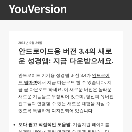
콘
텐
츠
YOUVERSION
Seeking God every day.
로
바
로
작
2011년 9월 24일
가
성
안드로이드용 버전 3.4의 새로
기
일
자
운 성경앱: 지금 다운받으세요.
안드로이드 기기용 성경앱 버전 3.4가
안드로이
드 앱마켓
에서 지금 다운로드 할 수 있습니다. 지
금 곧 다운로드 하세요. 이 새로운 버전은 놀라운
새로운 기능들로 무장되어 있으며, 당신의 유버전
친구들과 연결할 수 있는 새로운 체험을 하실 수
있도록 특별하게 디자인되어 있습니다.
보다 쉽고 직접적인 도움말.
기술지원 페이지
를
성경앱 내에서 직접 연결할 수 있게 되었습니다.