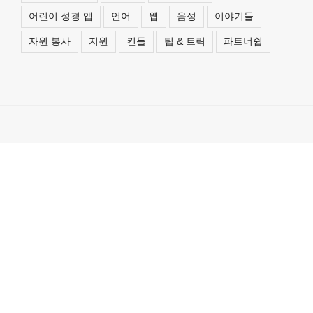
어린이 성경 앱
언어
웹
음성
이야기들
자원 봉사
지원
킨들
팁 & 트릭
파트너쉽