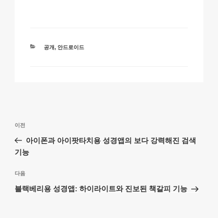
p
ail
c
at
a
ar
y
e
s
p
e
Li
b
A
c
n
o
p
h
카
공개
,
안드로이드
테
k
o
p
at
고
리
k
글
이
이전
탐
전
아이폰과 아이팟타치용 성경앱의 보다 강력해진 검색
색
글
기능
다
다음
음
블랙베리용 성경앱: 하이라이트와 진보된 책갈피 기능
글