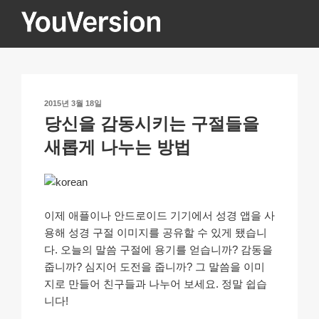
콘
텐
츠
YOUVERSION
Seeking God every day.
로
바
로
작
2015년 3월 18일
가
성
당신을 감동시키는 구절들을
기
일
자
새롭게 나누는 방법
이제 애플이나 안드로이드 기기에서 성경 앱을 사
용해 성경 구절 이미지를 공유할 수 있게 됐습니
다. 오늘의 말씀 구절에 용기를 얻습니까? 감동을
줍니까? 심지어 도전을 줍니까? 그 말씀을 이미
지로 만들어 친구들과 나누어 보세요. 정말 쉽습
니다!