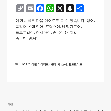
C
E
F
W
X
S
S
o
m
a
h
n
h
이 게시물은 다음 언어로도 볼 수 있습니다:
영어
p
ail
c
at
a
ar
독일어
스페인어
프랑스어
네덜란드어
y
e
s
p
e
포르투갈어
러시아어
중국어 (간체)
Li
b
A
c
중국어 (번체)
n
o
p
h
k
o
p
at
k
카
IOS (아이폰 아이패드)
,
공개
,
새 소식
,
안드로이드
테
고
리
글
이
이전
탐
전