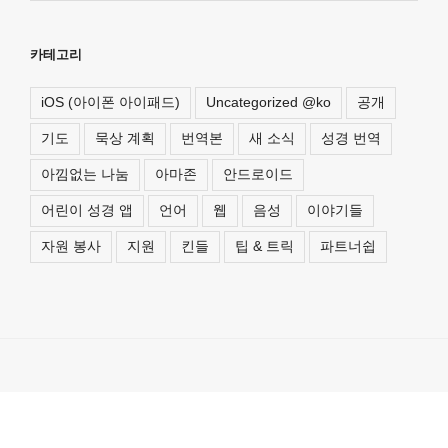
카테고리
iOS (아이폰 아이패드)
Uncategorized @ko
공개
기도
묵상 계획
번역본
새 소식
성경 번역
아낌없는 나눔
아마존
안드로이드
어린이 성경 앱
언어
웹
음성
이야기들
자원 봉사
지원
킨들
팁 & 트릭
파트너쉽