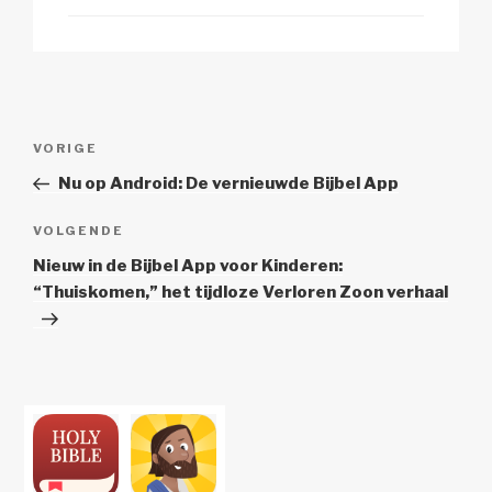
Berichtnavigatie
Vorig
VORIGE
bericht
Nu op Android: De vernieuwde Bijbel App
Volgend
VOLGENDE
Bericht
Nieuw in de Bijbel App voor Kinderen:
“Thuiskomen,” het tijdloze Verloren Zoon verhaal