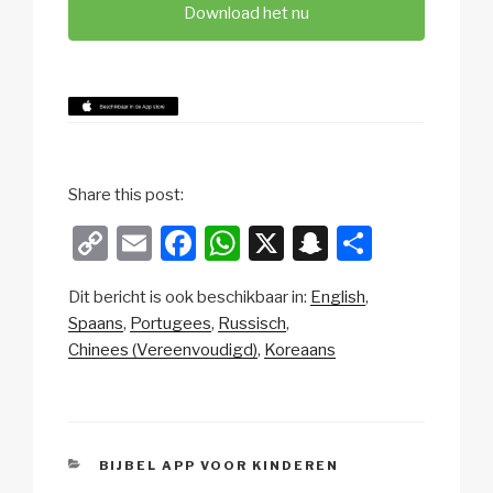
Download het nu
Share this post:
C
E
F
W
X
S
D
o
m
a
h
n
el
Dit bericht is ook beschikbaar in:
English
p
ail
c
at
a
e
Spaans
Portugees
Russisch
y
e
s
p
n
Chinees (Vereenvoudigd)
Koreaans
Li
b
A
c
n
o
p
h
k
o
p
at
CATEGORIEËN
BIJBEL APP VOOR KINDEREN
k