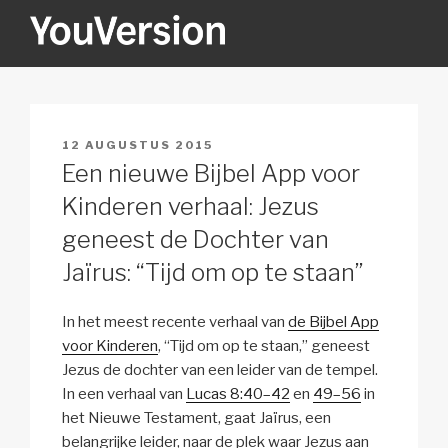
Naar
de
inhoud
YOUVERSION
Seeking God every day.
springen
GEPLAATST
12 AUGUSTUS 2015
OP
Een nieuwe Bijbel App voor
Kinderen verhaal: Jezus
geneest de Dochter van
Jaïrus: “Tijd om op te staan”
In het meest recente verhaal van
de Bijbel App
voor Kinderen
, “Tijd om op te staan,” geneest
Jezus de dochter van een leider van de tempel.
In een verhaal van
Lucas 8:40–42
en
49–56
in
het Nieuwe Testament, gaat Jaïrus, een
belangrijke leider, naar de plek waar Jezus aan