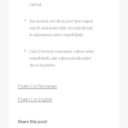
vântul.
5
De aceea cei răi nu pot ține capul
sus în ziua judecății, nici păcătoșii,
în adunarea celor neprihăniți.
6
Căci Domnul cunoaște calea celor
neprihăniți, dar calea păcătoșilor
duce la pieire.
Psalm 1 in Romanian
Psalm 1 in English
Share this post: