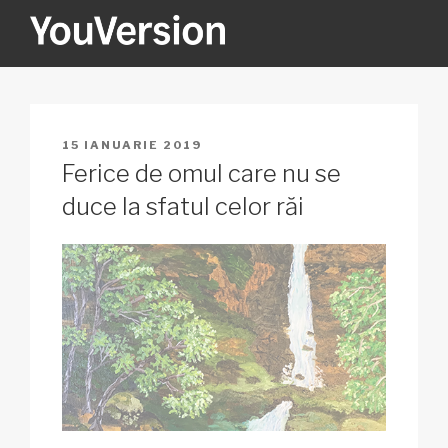
Sari
la
conținut
YOUVERSION
Seeking God every day.
PUBLICAT
15 IANUARIE 2019
PE
Ferice de omul care nu se
duce la sfatul celor răi