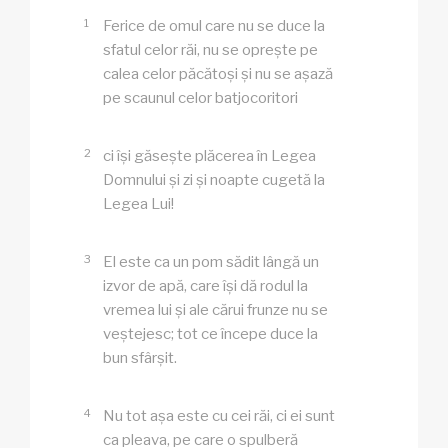
1
Ferice de omul care nu se duce la
sfatul celor răi, nu se oprește pe
calea celor păcătoși și nu se așază
pe scaunul celor batjocoritori
2
ci își găsește plăcerea în Legea
Domnului și zi și noapte cugetă la
Legea Lui!
3
El este ca un pom sădit lângă un
izvor de apă, care își dă rodul la
vremea lui și ale cărui frunze nu se
veștejesc; tot ce începe duce la
bun sfârșit.
4
Nu tot așa este cu cei răi, ci ei sunt
ca pleava, pe care o spulberă