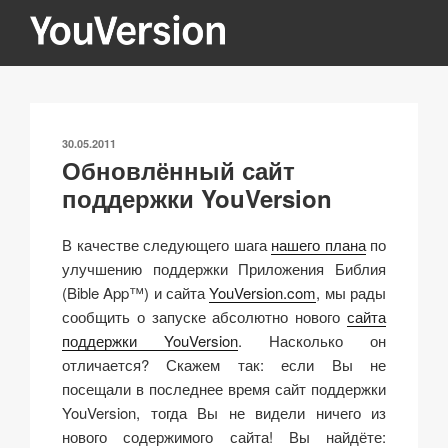
Перейти
к
содержимому
YOUVERSION
Seeking God every day.
ОПУБЛИКОВАНО
30.05.2011
Обновлённый сайт
поддержки YouVersion
В качестве следующего шага
нашего плана
по
улучшению поддержки Приложения Библия
(Bible App™) и сайта
YouVersion.com
, мы рады
сообщить о запуске абсолютно нового
сайта
поддержки YouVersion
. Насколько он
отличается? Скажем так: если Вы не
посещали в последнее время сайт поддержки
YouVersion, тогда Вы не видели ничего из
нового содержимого сайта! Вы найдёте: