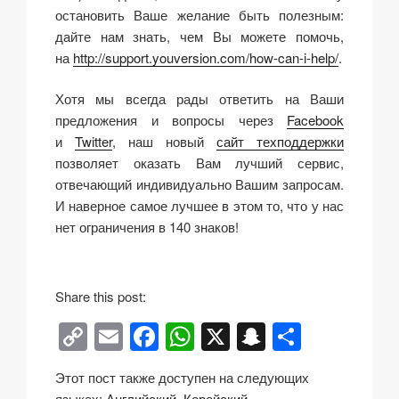
остановить Ваше желание быть полезным:
дайте нам знать, чем Вы можете помочь,
на
http://support.youversion.com/how-can-i-help/
.
Хотя мы всегда рады ответить на Ваши
предложения и вопросы через
Facebook
и
Twitter
, наш новый
сайт техподдержки
позволяет оказать Вам лучший сервис,
отвечающий индивидуально Вашим запросам.
И наверное самое лучшее в этом то, что у нас
нет ограничения в 140 знаков!
Share this post:
C
E
F
W
X
S
О
o
m
a
h
n
тп
Этот пост также доступен на следующих
p
ail
c
at
a
р
языках:
Английский
Корейский