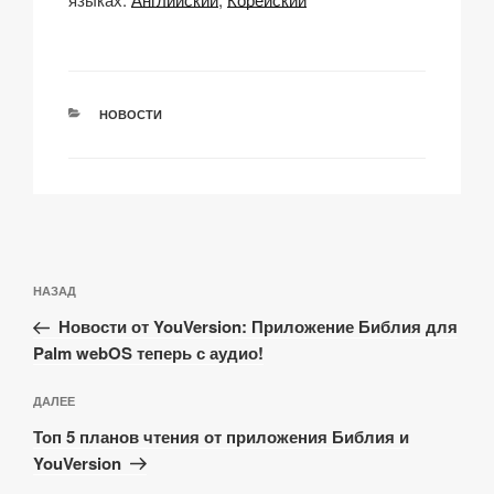
y
e
s
p
а
Li
b
A
c
в
n
o
p
h
и
РУБРИКИ
НОВОСТИ
k
o
p
at
ть
k
Навигация
Предыдущая
НАЗАД
по
запись:
записям
Новости от YouVersion: Приложение Библия для
Palm webOS теперь с аудио!
Следующая
ДАЛЕЕ
запись
Топ 5 планов чтения от приложения Библия и
YouVersion