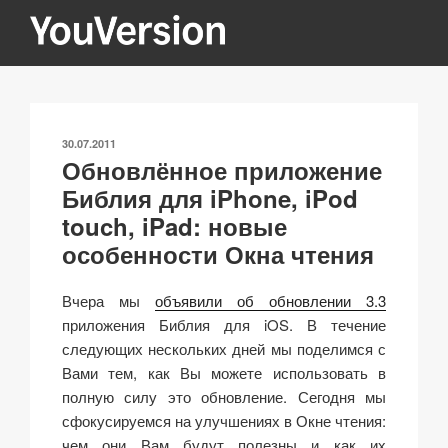
Перейти
к
содержимому
YOUVERSION
Seeking God every day.
ОПУБЛИКОВАНО
30.07.2011
Обновлённое приложение
Библия для iPhone, iPod
touch, iPad: новые
особенности Окна чтения
Вчера мы
объявили об обновлении 3.3
приложения Библия для iOS. В течение
следующих нескольких дней мы поделимся с
Вами тем, как Вы можете использовать в
полную силу это обновление. Сегодня мы
сфокусируемся на улучшениях в Окне чтения:
чем они Вам будут полезны и как их