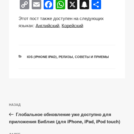
C
E
F
W
X
S
О
o
m
a
h
n
тп
Этот пост также доступен на следующих
p
ail
c
at
a
р
языках:
Английский
Корейский
y
e
s
p
а
Li
b
A
c
в
n
o
p
h
и
РУБРИКИ
IOS (IPHONE IPAD)
,
РЕЛИЗЫ
,
СОВЕТЫ И ПРИЕМЫ
k
o
p
at
ть
k
Навигация
Предыдущая
НАЗАД
по
запись:
записям
Глобальное обновление уже доступно для
приложения Библия (для iPhone, iPad, iPod touch)