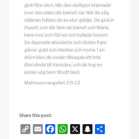
gick före dem, tills den slutligen stannade
över den plats där barnet var. När de såg
stjärnan fylldes de av stor glädje. De gick in
i huset, och där fann de barnet och Maria,
hans mor, och föll ner och hyllade honom.
De öppnade sina kistor och räckte fram
gåvor: guld och rökelse och myrra. I en
dröm blev de sedan tillsagda att inte
återvända till Herodes, och de tog en
annan väg hem till sitt land.
Matteusevangeliet 2:9-12
Share this post:
C
E
F
W
X
S
D
o
m
a
h
n
el