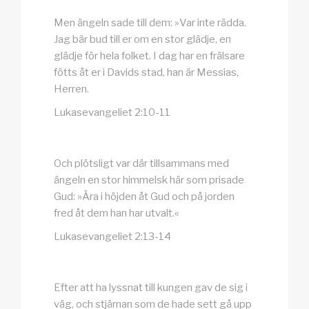
Men ängeln sade till dem: »Var inte rädda.
Jag bär bud till er om en stor glädje, en
glädje för hela folket. I dag har en frälsare
fötts åt er i Davids stad, han är Messias,
Herren.
Lukasevangeliet 2:10-11
Och plötsligt var där tillsammans med
ängeln en stor himmelsk här som prisade
Gud: »Ära i höjden åt Gud och på jorden
fred åt dem han har utvalt.«
Lukasevangeliet 2:13-14
Efter att ha lyssnat till kungen gav de sig i
väg, och stjärnan som de hade sett gå upp