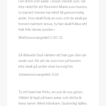
i en dröm och sade: »Josef, Davids son, var
inte rädd för att föra hem Maria som hustru,
ty barnet i henne har blivit till genom helig
ande. Hon skall föda en son, och du skall ge
honom namnet Jesus, ty han skall frälsa sitt
folk från deras synder.«
Matteusevangeliet 1:20-21
Så älskade Gud världen att han gav den sin
ende son, för att de som tror på honom
inte skall gå under utan ha evigt liv.
Johannesevangeliet 3:16
Ty ett barn har fötts, en son är oss given.
Väldet är lagt på hans axlar, och detta är
hans namn: Allvis härskare, Gudomlig hjälte,