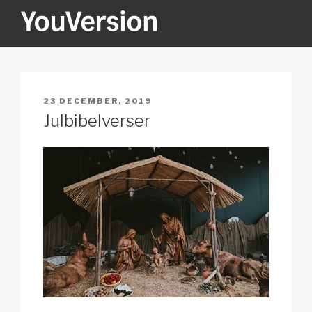
Hoppa
till
innehåll
YOUVERSION
Seeking God every day.
PUBLICERAT
23 DECEMBER, 2019
Julbibelverser