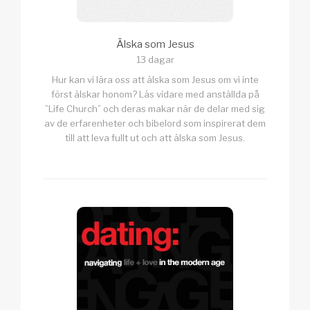
Älska som Jesus
13 dagar
Hur kan vi lära oss att älska som Jesus om vi inte
först älskar honom? Läs vidare med anställda på
”Life Church” och deras makar när de delar med sig
av de erfarenheter och bibelord som inspirerat dem
till att leva fullt ut och att älska som Jesus.