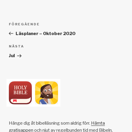
k
o
p
at
k
Inläggsnavigering
Föregående
FÖREGÅENDE
inlägg
Läsplaner – Oktober 2020
Nästa
NÄSTA
inlägg
Jul
Hänge dig åt bibelläsning som aldrig förr.
Hämta
gratisappen
och njut av regelbunden tid med Bibeln,