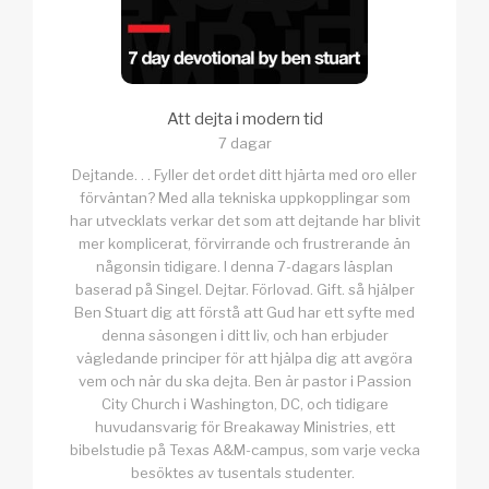
Att dejta i modern tid
7 dagar
Dejtande. . . Fyller det ordet ditt hjärta med oro eller
förväntan? Med alla tekniska uppkopplingar som
har utvecklats verkar det som att dejtande har blivit
mer komplicerat, förvirrande och frustrerande än
någonsin tidigare. I denna 7-dagars läsplan
baserad på Singel. Dejtar. Förlovad. Gift. så hjälper
Ben Stuart dig att förstå att Gud har ett syfte med
denna säsongen i ditt liv, och han erbjuder
vägledande principer för att hjälpa dig att avgöra
vem och när du ska dejta. Ben är pastor i Passion
City Church i Washington, DC, och tidigare
huvudansvarig för Breakaway Ministries, ett
bibelstudie på Texas A&M-campus, som varje vecka
besöktes av tusentals studenter.