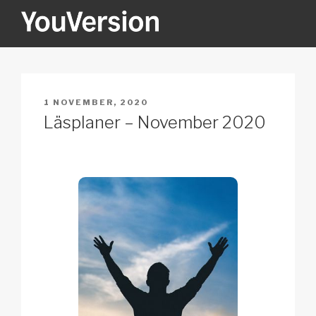
Hoppa
till
innehåll
YOUVERSION
Seeking God every day.
PUBLICERAT
1 NOVEMBER, 2020
Läsplaner – November 2020