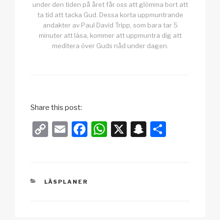
under den tiden på året får oss att glömma bort att
ta tid att tacka Gud. Dessa korta uppmuntrande
andakter av Paul David Tripp, som bara tar 5
minuter att läsa, kommer att uppmuntra dig att
meditera över Guds nåd under dagen.
Share this post:
C
E
F
W
X
S
D
o
m
a
h
n
el
p
ail
c
at
a
a
y
e
s
p
KATEGORIER
LÄSPLANER
Li
b
A
c
n
o
p
h