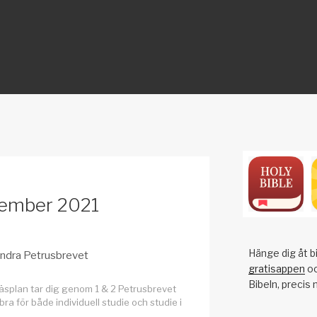
ON
vember 2021
Hänge dig åt bi
Andra Petrusbrevet
gratisappen
oc
Bibeln, precis 
äsplan tar dig genom 1 & 2 Petrusbrevet
ra för både individuell studie och studie i