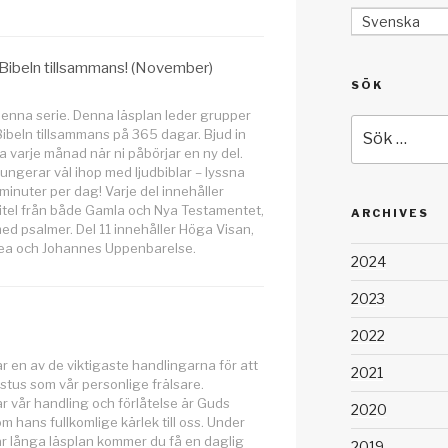
Svenska
 Bibeln tillsammans! (November)
SÖK
 denna serie. Denna läsplan leder grupper
Sök
 Bibeln tillsammans på 365 dagar. Bjud in
efter:
a varje månad när ni påbörjar en ny del.
ungerar väl ihop med ljudbiblar – lyssna
minuter per dag! Varje del innehåller
tel från både Gamla och Nya Testamentet,
ARCHIVES
ed psalmer. Del 11 innehåller Höga Visan,
sea och Johannes Uppenbarelse.
2024
2023
2022
 en av de viktigaste handlingarna för att
2021
istus som vår personlige frälsare.
 vår handling och förlåtelse är Guds
2020
 hans fullkomlige kärlek till oss. Under
 långa läsplan kommer du få en daglig
2019