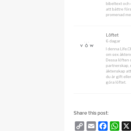
bibeltext och 
att bättre fö
promenad med
Löftet
6 dagar
I denna Life.
om sex äktensk
Dessa löften o
partnerskap, 
äktenskap att
du är gift ell
göra löftet.
Share this post:
C
E
F
W