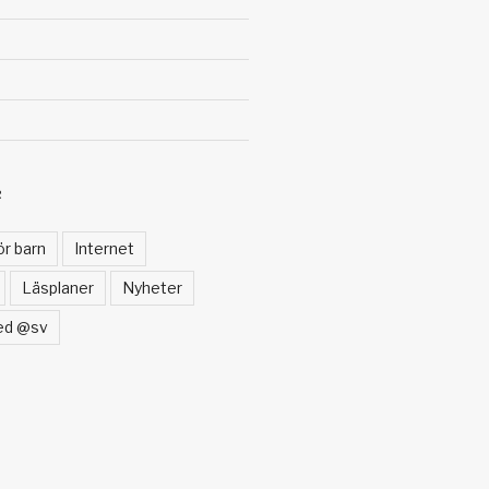
R
ör barn
Internet
Läsplaner
Nyheter
ed @sv