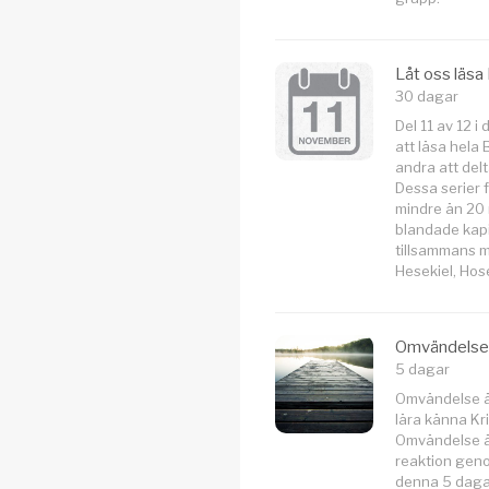
Låt oss läsa
30 dagar
Del 11 av 12 i
att läsa hela
andra att delt
Dessa serier f
mindre än 20 
blandade kapi
tillsammans m
Hesekiel, Ho
Omvändelse
5 dagar
Omvändelse är
lära känna Kr
Omvändelse är
reaktion genom
denna 5 dagar