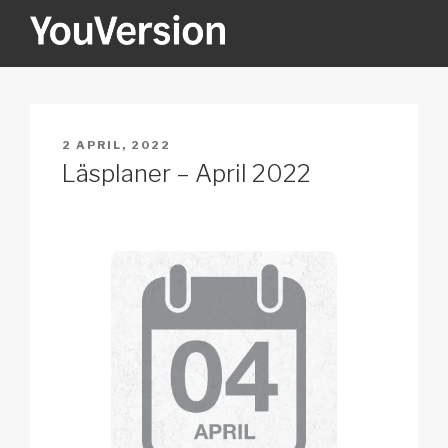
Hoppa
till
innehåll
YOUVERSION
Seeking God every day.
PUBLICERAT
2 APRIL, 2022
Läsplaner – April 2022