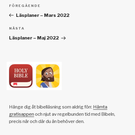
Inläggsnavigering
Föregående
FÖREGÅENDE
inlägg
Läsplaner – Mars 2022
Nästa
NÄSTA
inlägg
Läsplaner – Maj 2022
Hänge dig åt bibelläsning som aldrig förr.
Hämta
gratisappen
och njut av regelbunden tid med Bibeln,
precis när och där du än behöver den.