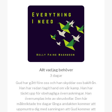
Allt vad jag behöver
3 dagar
Gud har gått före oss och han skyddar oss bakifrån.
Han har redan tagit hand om vår kamp. Han har
täckt upp för obehagliga överraskningar. Han
överrumplas inte av skruvbollar. Den här
målinriktade tre dagar långa andakten kommer att
uppmuntra dig med sanningen att Gud kommer att