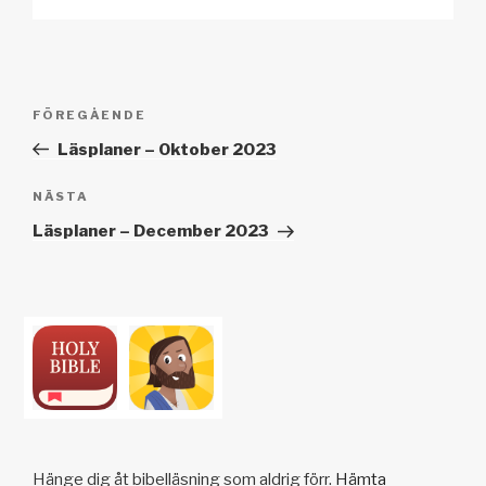
k
o
p
at
k
Inläggsnavigering
Föregående
FÖREGÅENDE
inlägg
Läsplaner – Oktober 2023
Nästa
NÄSTA
inlägg
Läsplaner – December 2023
Hänge dig åt bibelläsning som aldrig förr.
Hämta