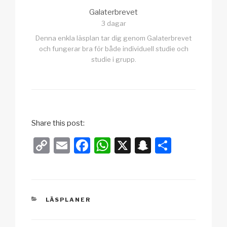
Galaterbrevet
3 dagar
Denna enkla läsplan tar dig genom Galaterbrevet
och fungerar bra för både individuell studie och
studie i grupp.
Share this post:
C
E
F
W
X
S
D
o
m
a
h
n
el
p
ail
c
at
a
a
y
e
s
p
KATEGORIER
LÄSPLANER
Li
b
A
c
n
o
p
h