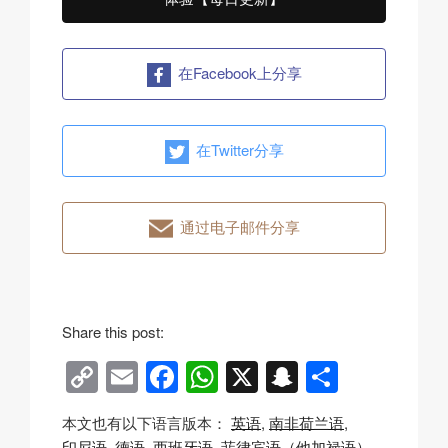
在Facebook上分享
在Twitter分享
通过电子邮件分享
Share this post:
C
E
F
W
X
S
分
o
m
a
h
n
享
本文也有以下语言版本：
英语
南非荷兰语
p
ail
c
at
a
印尼语
德语
西班牙语
菲律宾语（他加禄语）