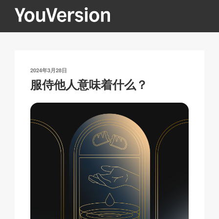
跳
至
内
YOUVERSION
Seeking God every day.
容
发
2024年3月28日
布
服侍他人意味着什么？
于