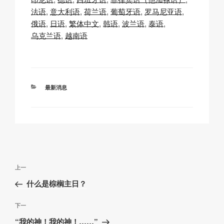
y
e
s
p
法语
意大利语
荷兰语
葡萄牙语
罗马尼亚语
Li
b
A
c
俄语
日语
繁体中文
韩语
波兰语
泰语
乌克兰语
越南语
n
o
p
h
k
o
p
at
k
分
最新消息
类
文
上
上一
章
一
什么是棕榈主日？
导
篇
航
文
下
下一
章
一
“我的神！我的神！……”