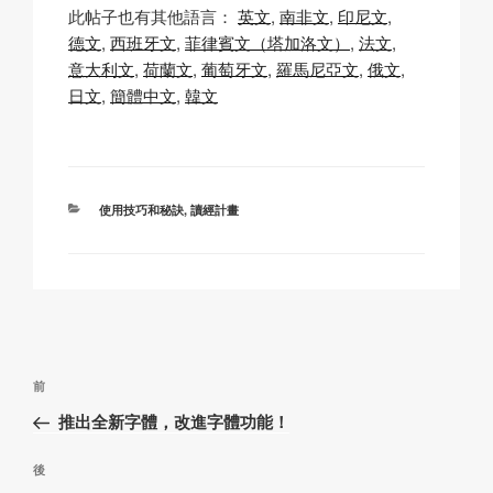
o
m
a
h
n
享
此帖子也有其他語言：
英文
南非文
印尼文
p
ail
c
at
a
德文
西班牙文
菲律賓文（塔加洛文）
法文
y
e
s
p
意大利文
荷蘭文
葡萄牙文
羅馬尼亞文
俄文
Li
b
A
c
日文
簡體中文
韓文
n
o
p
h
k
o
p
at
k
分
使用技巧和秘訣
,
讀經計畫
類
文
上
前
章
一
推出全新字體，改進字體功能！
導
篇
覽
文
下
後