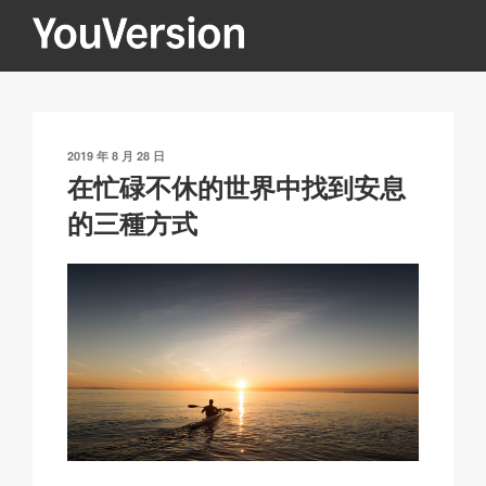
跳
至
內
YOUVERSION
Seeking God every day.
容
發
2019 年 8 月 28 日
表
在忙碌不休的世界中找到安息
於
的三種方式