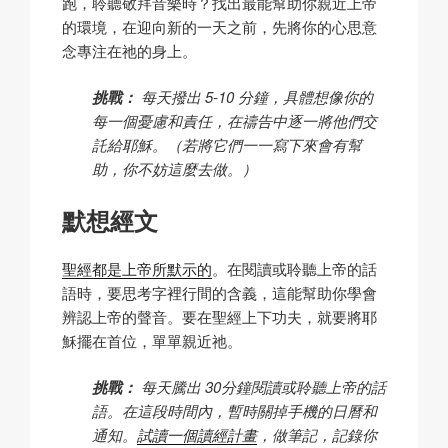
跑，聆聽敬拜音樂時？找出最能幫助你親近上帝
的環境，在迎向新的一天之前，先將你的心思意
念專注在祂的身上。
挑戰：
每天撥出 5-10 分鐘，具體想像你的
每一個憂慮和責任，在禱告中逐一將他們交
託給耶穌。（若將它們一一寫下來會有幫
助，你不妨這麼去做。）
默想經文
聖經都是上帝所默示的
。在閱讀或聆聽上帝的話
語時，要思考字裡行間的含義，這能幫助你學會
辨認上帝的聲音。要在聖經上下功夫，就要將耶
穌擺在首位，單單親近祂。
挑戰：
每天騰出 30分鐘閱讀或聆聽上帝的話
語。在這段時間內，暫時關掉手機的日曆和
通知。
試讀一個讀經計畫
，做筆記，記錄你