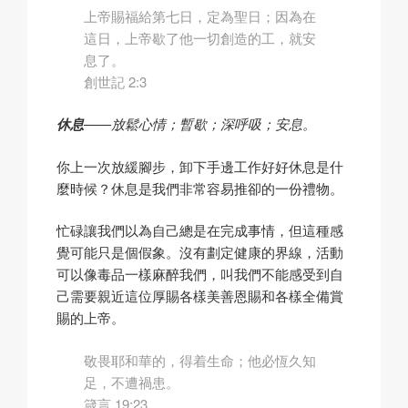
上帝賜福給第七日，定為聖日；因為在
這日，上帝歇了他一切創造的工，就安
息了。
創世記 2:3
休息
——放鬆心情；暫歇；深呼吸；安息。
你上一次放緩腳步，卸下手邊工作好好休息是什
麼時候？休息是我們非常容易推卻的一份禮物。
忙碌讓我們以為自己總是在完成事情，但這種感
覺可能只是個假象。沒有劃定健康的界線，活動
可以像毒品一樣麻醉我們，叫我們不能感受到自
己需要親近這位厚賜各樣美善恩賜和各樣全備賞
賜的上帝。
敬畏耶和華的，得着生命；他必恆久知
足，不遭禍患。
箴言 19:23