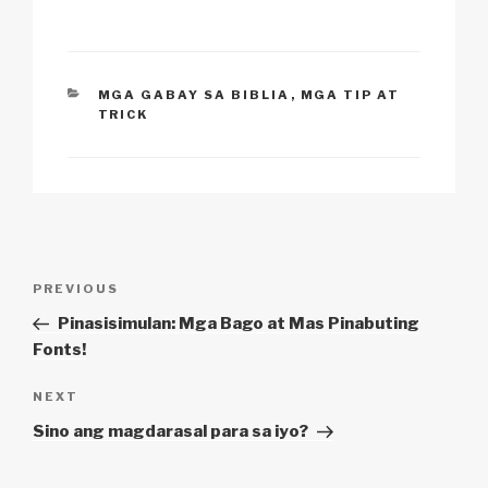
k
o
p
at
k
CATEGORIES
MGA GABAY SA BIBLIA
,
MGA TIP AT
TRICK
Post
Previous
PREVIOUS
navigation
Post
Pinasisimulan: Mga Bago at Mas Pinabuting
Fonts!
Next
NEXT
Post
Sino ang magdarasal para sa iyo?