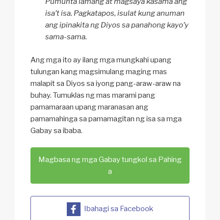
Pumunta lamang at magsaya kasama ang
isa’t isa. Pagkatapos, isulat kung anuman
ang ipinakita ng Diyos sa panahong kayo’y
sama-sama.
Ang mga ito ay ilang mga mungkahi upang
tulungan kang magsimulang maging mas
malapit sa Diyos sa iyong pang-araw-araw na
buhay. Tumuklas ng mas marami pang
pamamaraan upang maranasan ang
pamamahinga sa pamamagitan ng isa sa mga
Gabay sa ibaba.
Magbasa ng mga Gabay tungkol sa Pahing
a
Ibahagi sa Facebook