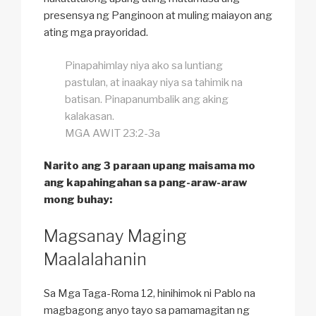
presensya ng Panginoon at muling maiayon ang
ating mga prayoridad.
Pinapahimlay niya ako sa luntiang
pastulan, at inaakay niya sa tahimik na
batisan. Pinapanumbalik ang aking
kalakasan.
MGA AWIT 23:2-3a
Narito ang 3 paraan upang maisama mo
ang kapahingahan sa pang-araw-araw
mong buhay:
Magsanay Maging
Maalalahanin
Sa Mga Taga-Roma 12, hinihimok ni Pablo na
magbagong anyo tayo sa pamamagitan ng