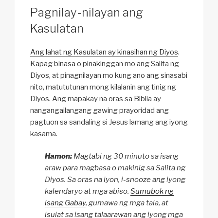
Pagnilay-nilayan ang
Kasulatan
Ang lahat ng Kasulatan ay kinasihan ng Diyos
.
Kapag binasa o pinakinggan mo ang Salita ng
Diyos, at pinagnilayan mo kung ano ang sinasabi
nito, matututunan mong kilalanin ang tinig ng
Diyos. Ang mapakay na oras sa Biblia ay
nangangailangang gawing prayoridad ang
pagtuon sa sandaling si Jesus lamang ang iyong
kasama.
Hamon:
Magtabi ng 30 minuto sa isang
araw para magbasa o makinig sa Salita ng
Diyos. Sa oras na iyon, i-snooze ang iyong
kalendaryo at mga abiso.
Sumubok ng
isang Gabay
, gumawa ng mga tala, at
isulat sa isang talaarawan ang iyong mga