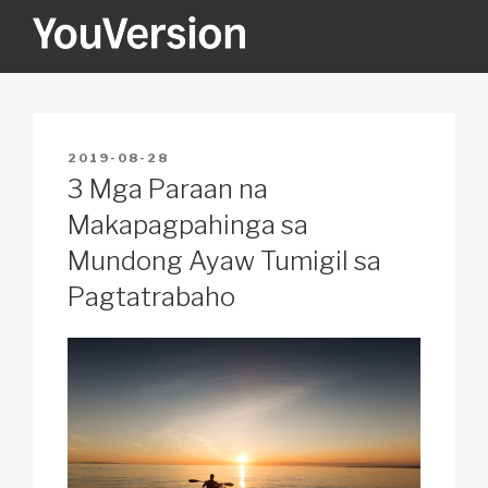
Skip
to
content
YOUVERSION
Seeking God every day.
POSTED
2019-08-28
ON
3 Mga Paraan na
Makapagpahinga sa
Mundong Ayaw Tumigil sa
Pagtatrabaho