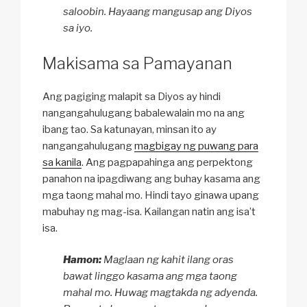
saloobin. Hayaang mangusap ang Diyos
sa iyo.
Makisama sa Pamayanan
Ang pagiging malapit sa Diyos ay hindi
nangangahulugang babalewalain mo na ang
ibang tao. Sa katunayan, minsan ito ay
nangangahulugang
magbigay ng puwang para
sa kanila
. Ang pagpapahinga ang perpektong
panahon na ipagdiwang ang buhay kasama ang
mga taong mahal mo. Hindi tayo ginawa upang
mabuhay ng mag-isa. Kailangan natin ang isa’t
isa.
Hamon:
Maglaan ng kahit ilang oras
bawat linggo kasama ang mga taong
mahal mo. Huwag magtakda ng adyenda.