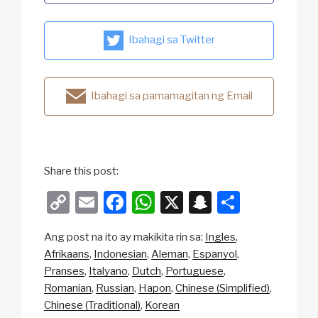
Ibahagi sa Twitter
Ibahagi sa pamamagitan ng Email
Share this post:
C
E
F
W
X
S
S
o
m
a
h
n
h
Ang post na ito ay makikita rin sa:
Ingles
p
ail
c
at
a
ar
Afrikaans
Indonesian
Aleman
Espanyol
y
e
s
p
e
Pranses
Italyano
Dutch
Portuguese
Li
b
A
c
Romanian
Russian
Hapon
Chinese (Simplified)
Chinese (Traditional)
Korean
n
o
p
h