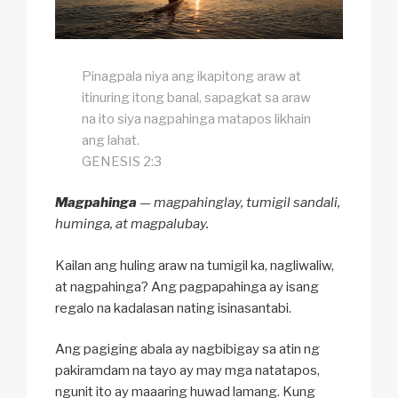
Pinagpala niya ang ikapitong araw at
itinuring itong banal, sapagkat sa araw
na ito siya nagpahinga matapos likhain
ang lahat.
GENESIS 2:3
Magpahinga
— magpahinglay, tumigil sandali,
huminga, at magpalubay.
Kailan ang huling araw na tumigil ka, nagliwaliw,
at nagpahinga? Ang pagpapahinga ay isang
regalo na kadalasan nating isinasantabi.
Ang pagiging abala ay nagbibigay sa atin ng
pakiramdam na tayo ay may mga natatapos,
ngunit ito ay maaaring huwad lamang. Kung