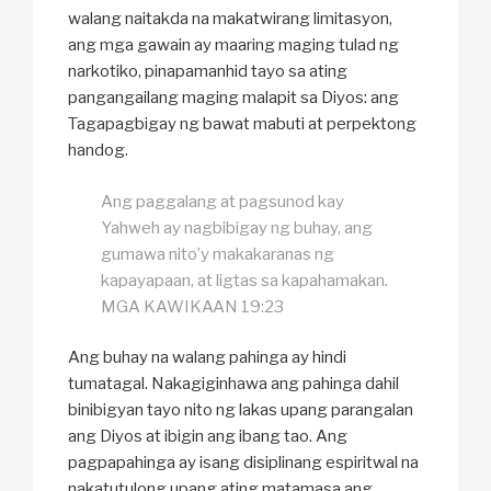
walang naitakda na makatwirang limitasyon,
ang mga gawain ay maaring maging tulad ng
narkotiko, pinapamanhid tayo sa ating
pangangailang maging malapit sa Diyos: ang
Tagapagbigay ng bawat mabuti at perpektong
handog.
Ang paggalang at pagsunod kay
Yahweh ay nagbibigay ng buhay, ang
gumawa nito’y makakaranas ng
kapayapaan, at ligtas sa kapahamakan.
MGA KAWIKAAN 19:23
Ang buhay na walang pahinga ay hindi
tumatagal. Nakagiginhawa ang pahinga dahil
binibigyan tayo nito ng lakas upang parangalan
ang Diyos at ibigin ang ibang tao. Ang
pagpapahinga ay isang disiplinang espiritwal na
nakatutulong upang ating matamasa ang