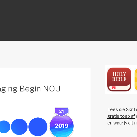
ON
daging Begin NOU
Lees die Skrif
gratis toep af
e
en waar jy dit 