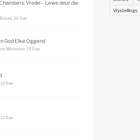
Chambers: Vrede – Lewe deur die
Vrystellings
 Bread, 30 Dae
an God Elke Oggend
er Ministries, 14 Dae
d
, 12 Dae
, 12 Dae