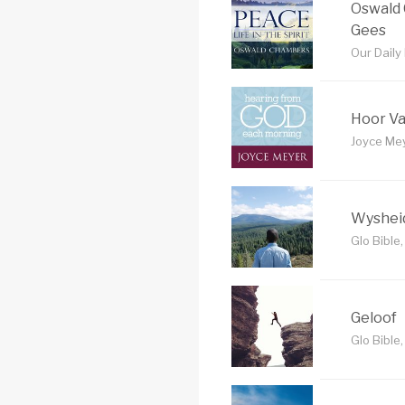
Oswald 
Gees
Our Daily
Hoor V
Joyce Mey
Wyshei
Glo Bible
Geloof
Glo Bible