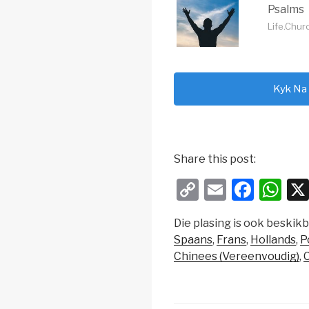
Psalms
Life.Chur
Kyk Na
Share this post:
C
E
F
W
o
m
a
h
Die plasing is ook beskikb
p
ail
c
at
Spaans
Frans
Hollands
P
y
e
s
Chinees (Vereenvoudig)
C
Li
b
A
n
o
p