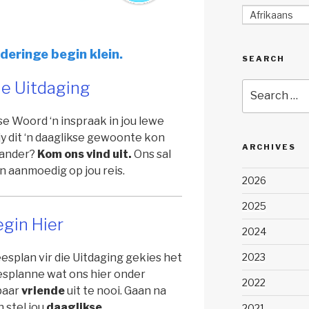
Afrikaans
deringe begin klein.
SEARCH
e Uitdaging
Search
for:
se Woord ‘n inspraak in jou lewe
jy dit ‘n daaglikse gewoonte kon
ARCHIVES
rander?
Kom ons vind uit.
Ons sal
n aanmoedig op jou reis.
2026
2025
gin Hier
2024
2023
eesplan vir die Uitdaging gekies het
esplanne wat ons hier onder
2022
paar
vriende
uit te nooi. Gaan na
n stel jou
daaglikse
2021