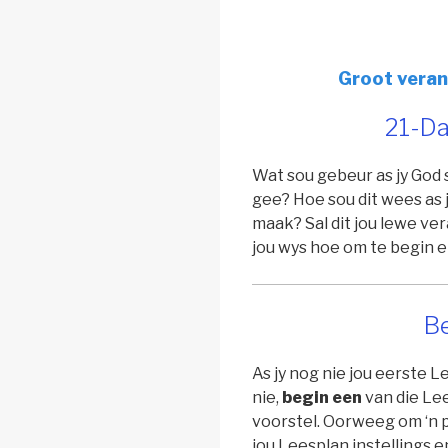
Groot veran
21-Da
Wat sou gebeur as jy God 
gee? Hoe sou dit wees as 
maak? Sal dit jou lewe ve
jou wys hoe om te begin e
Be
As jy nog nie jou eerste L
nie,
begin een
van die Le
voorstel. Oorweeg om ‘n 
jou Leesplan instellings e