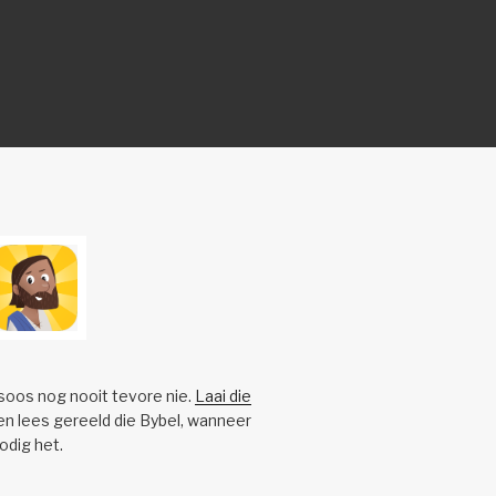
 soos nog nooit tevore nie.
Laai die
n lees gereeld die Bybel, wanneer
nodig het.