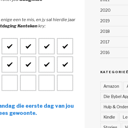
2020
enige een te mis, en jy sal hierdie jaar
2019
itdaging Kenteken
kry:
2018
2017
2016
KATEGORIE
Amazon
Die Bybel App
ndag die eerste dag van jou
Hulp & Onde
ees gewoonte.
Kindle
Le
Stories
V