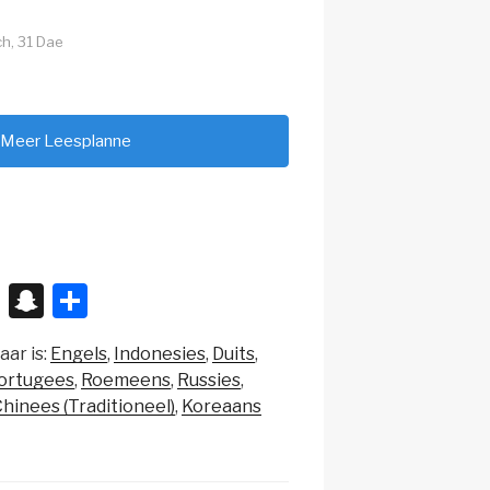
ch, 31 Dae
 Meer Leesplanne
X
S
S
n
h
aar is:
Engels
Indonesies
Duits
a
ar
ortugees
Roemeens
Russies
p
e
hinees (Traditioneel)
Koreaans
c
h