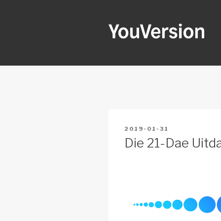
Skip
to
content
YOUVERSI
Seeking God every day.
POSTED
2019-01-31
ON
Die 21-Dae Uit