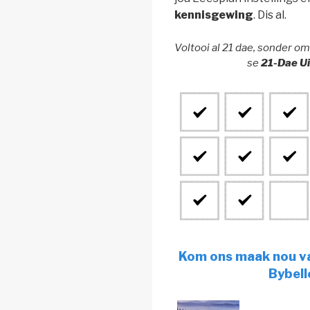
kennisgewing
. Dis al.
Voltooi al 21 dae, sonder om 
se
21-Dae U
Kom ons maak nou va
Bybell