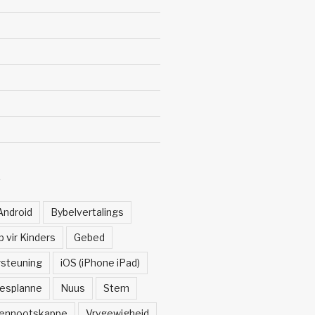
Ë
Android
Bybelvertalings
 vir Kinders
Gebed
rsteuning
iOS (iPhone iPad)
esplanne
Nuus
Stem
ennootskappe
Vrygewigheid