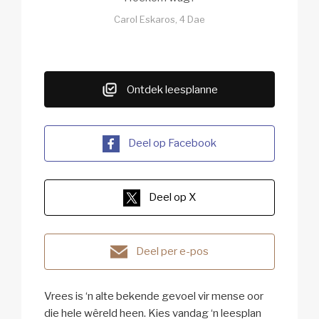
Carol Eskaros, 4 Dae
Ontdek leesplanne
Deel op Facebook
Deel op X
Deel per e-pos
Vrees is ‘n alte bekende gevoel vir mense oor
die hele wêreld heen. Kies vandag ‘n leesplan