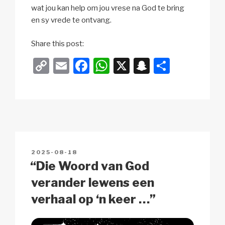
wat jou kan help om jou vrese na God te bring
en sy vrede te ontvang.
Share this post:
C
E
F
W
X
S
S
o
m
a
h
n
h
p
ail
c
at
a
ar
y
e
s
p
e
Li
b
A
c
n
o
p
h
POSTED
2025-08-18
k
o
p
at
ON
“Die Woord van God
k
verander lewens een
verhaal op ‘n keer …”