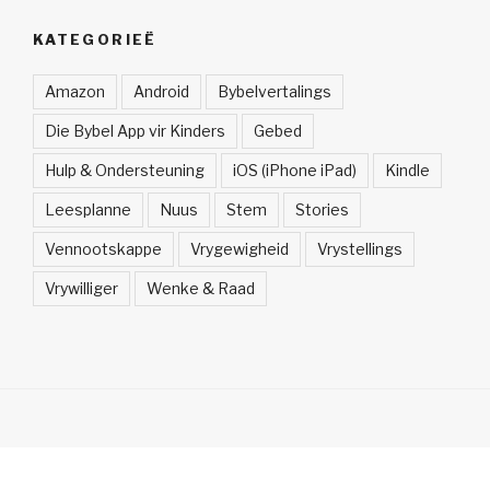
KATEGORIEË
Amazon
Android
Bybelvertalings
Die Bybel App vir Kinders
Gebed
Hulp & Ondersteuning
iOS (iPhone iPad)
Kindle
Leesplanne
Nuus
Stem
Stories
Vennootskappe
Vrygewigheid
Vrystellings
Vrywilliger
Wenke & Raad