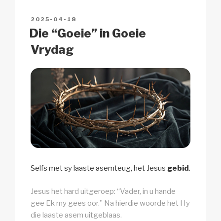
n
o
p
h
POSTED
2025-04-18
k
o
p
at
ON
Die “Goeie” in Goeie
k
Vrydag
Selfs met sy laaste asemteug, het Jesus
gebid
.
Jesus het hard uitgeroep: “Vader, in u hande
gee Ek my gees oor.” Na hierdie woorde het Hy
die laaste asem uitgeblaas.