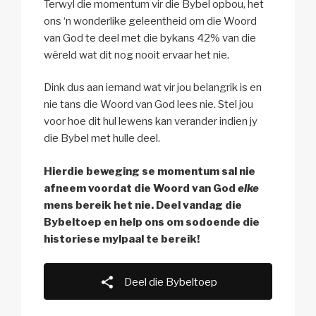
Terwyl die momentum vir die Bybel opbou, het
ons ‘n wonderlike geleentheid om die Woord
van God te deel met die bykans 42% van die
wêreld wat dit nog nooit ervaar het nie.
Dink dus aan iemand wat vir jou belangrik is en
nie tans die Woord van God lees nie. Stel jou
voor hoe dit hul lewens kan verander indien jy
die Bybel met hulle deel.
Hierdie beweging se momentum sal nie
afneem voordat die Woord van God
elke
mens bereik het nie. Deel vandag die
Bybeltoep en help ons om sodoende die
historiese mylpaal te bereik!
Deel die Bybeltoep