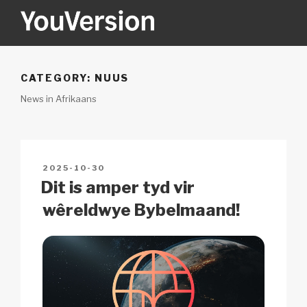
Skip
to
content
YOUVERSION
Seeking God every day.
CATEGORY:
NUUS
News in Afrikaans
POSTED
2025-10-30
ON
Dit is amper tyd vir
wêreldwye Bybelmaand!