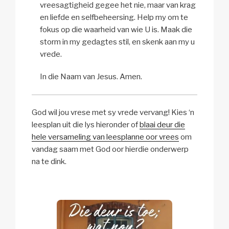
vreesagtigheid gegee het nie, maar van krag
en liefde en selfbeheersing. Help my om te
fokus op die waarheid van wie U is. Maak die
storm in my gedagtes stil, en skenk aan my u
vrede.
In die Naam van Jesus. Amen.
God wil jou vrese met sy vrede vervang! Kies ‘n
leesplan uit die lys hieronder of
blaai deur die
hele versameling van leesplanne oor vrees
om
vandag saam met God oor hierdie onderwerp
na te dink.