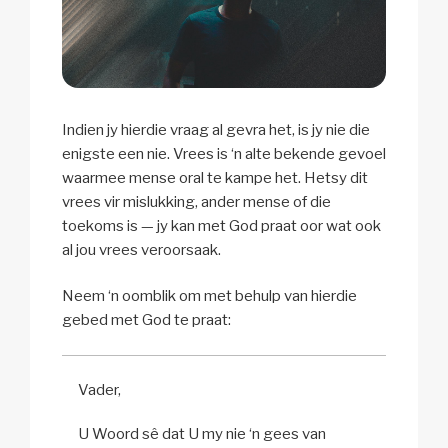
Indien jy hierdie vraag al gevra het, is jy nie die
enigste een nie. Vrees is ‘n alte bekende gevoel
waarmee mense oral te kampe het. Hetsy dit
vrees vir mislukking, ander mense of die
toekoms is — jy kan met God praat oor wat ook
al jou vrees veroorsaak.
Neem ‘n oomblik om met behulp van hierdie
gebed met God te praat:
Vader,
U Woord sê dat U my nie ‘n gees van