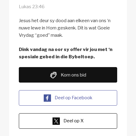
Lukas 23:46
Jesus het deur sy dood aan elkeen van ons ‘n
nuwe lewe in Hom geskenk. Dít is wat Goeie
Vrydag “goed” maak.
Dink vandag na oor sy offer vir jou met ‘n
spesiale gebed in die Bybeltoep.
Kom ons bid
Deel op Facebook
Deel op X