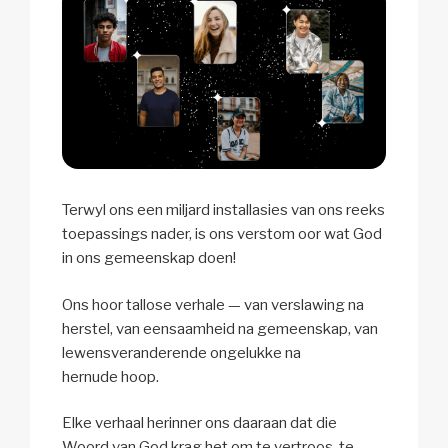
Terwyl ons een miljard installasies van ons reeks
toepassings nader, is ons verstom oor wat God
in ons gemeenskap doen!
Ons hoor tallose verhale — van verslawing na
herstel, van eensaamheid na gemeenskap, van
lewensveranderende ongelukke na
hernude hoop.
Elke verhaal herinner ons daaraan dat die
Woord van God krag het om te vertroos, te