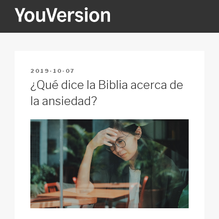
Skip
to
content
YOUVERSION
Seeking God every day.
POSTED
2019-10-07
ON
¿Qué dice la Biblia acerca de
la ansiedad?