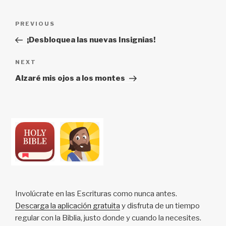
Post
Previous
PREVIOUS
navigation
Post
¡Desbloquea las nuevas Insignias!
Next
NEXT
Post
Alzaré mis ojos a los montes
Involúcrate en las Escrituras como nunca antes.
Descarga la aplicación gratuita
y disfruta de un tiempo
regular con la Biblia, justo donde y cuando la necesites.