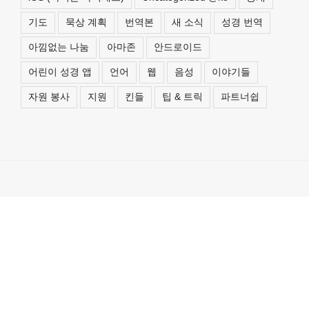
기도
묵상 계획
번역본
새 소식
성경 번역
아낌없는 나눔
아마존
안드로이드
어린이 성경 앱
언어
웹
음성
이야기들
자원 봉사
지원
킨들
팁 & 트릭
파트너쉽