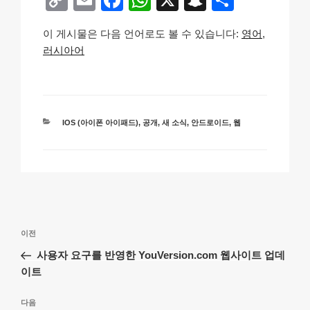
o
m
a
h
n
h
이 게시물은 다음 언어로도 볼 수 있습니다:
영어
p
ail
c
at
a
ar
러시아어
y
e
s
p
e
Li
b
A
c
n
o
p
h
카
IOS (아이폰 아이패드)
,
공개
,
새 소식
,
안드로이드
,
웹
k
o
p
at
테
k
고
리
글
이
이전
탐
전
사용자 요구를 반영한 YouVersion.com 웹사이트 업데
색
글
이트
다
다음