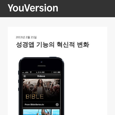
콘
텐
츠
YOUVERSION
Seeking God every day.
로
바
로
작
2013년 2월 21일
가
성
성경앱 기능의 혁신적 변화
기
일
자