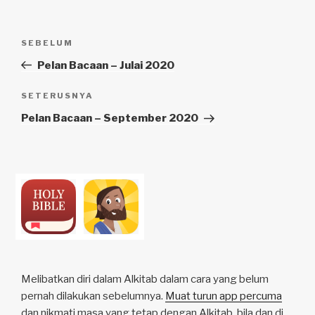
k
Navigasi
Kiriman
SEBELUM
kiriman
Sebelumnya
Pelan Bacaan – Julai 2020
Kiriman
SETERUSNYA
Seterusnya
Pelan Bacaan – September 2020
Melibatkan diri dalam Alkitab dalam cara yang belum
pernah dilakukan sebelumnya.
Muat turun app percuma
dan nikmati masa yang tetap dengan Alkitab, bila dan di