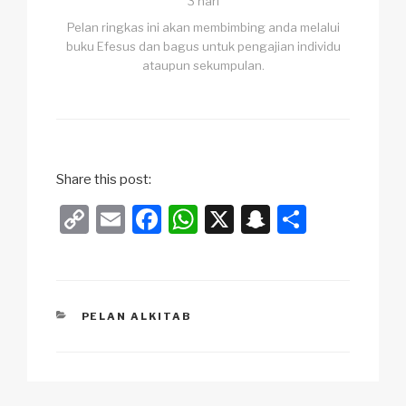
3 hari
Pelan ringkas ini akan membimbing anda melalui
buku Efesus dan bagus untuk pengajian individu
ataupun sekumpulan.
Share this post:
C
E
F
W
X
S
S
o
m
a
h
n
h
p
ail
c
at
a
ar
y
e
s
p
e
KATEGORI
PELAN ALKITAB
Li
b
A
c
n
o
p
h
k
o
p
at