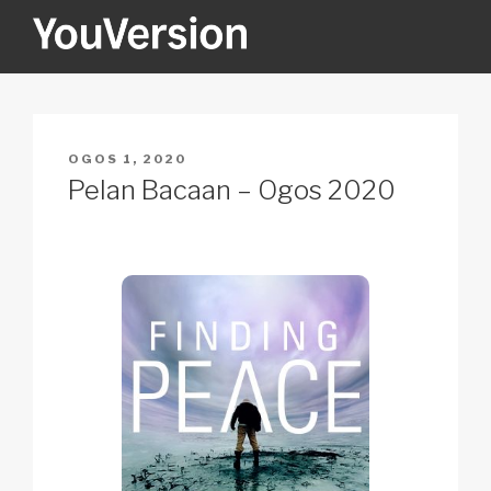
Langkau
ke
kandungan
YOUVERSION
Seeking God every day.
DIKIRIM
OGOS 1, 2020
PADA
Pelan Bacaan – Ogos 2020