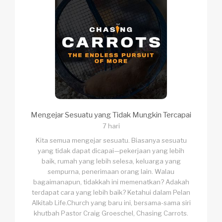
Mengejar Sesuatu yang Tidak Mungkin Tercapai
7 hari
Kita semua mengejar sesuatu. Biasanya sesuatu
yang tidak dapat dicapai—pekerjaan yang lebih
baik, rumah yang lebih selesa, keluarga yang
sempurna, penerimaan orang lain. Walau
bagaimanapun, tidakkah ini memenatkan? Adakah
terdapat cara yang lebih baik? Ketahui dalam Pelan
Alkitab Life.Church yang baru ini, bersama-sama siri
khutbah Pastor Craig Groeschel, Chasing Carrots.