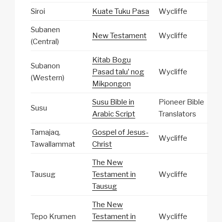
Siroi
Kuate Tuku Pasa
Wycliffe
Subanen
New Testament
Wycliffe
(Central)
Kitab Bogu
Subanon
Pasad taluʼ nog
Wycliffe
(Western)
Mikpongon
Susu Bible in
Pioneer Bible
Susu
Arabic Script
Translators
Tamajaq,
Gospel of Jesus-
Wycliffe
Tawallammat
Christ
The New
Tausug
Testament in
Wycliffe
Tausug
The New
Tepo Krumen
Testament in
Wycliffe