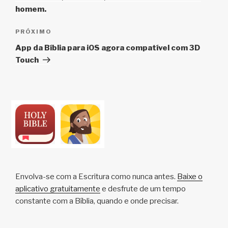
homem.
Próximo
PRÓXIMO
post
App da Bíblia para iOS agora compatível com 3D
Touch
Envolva-se com a Escritura como nunca antes.
Baixe o
aplicativo gratuitamente
e desfrute de um tempo
constante com a Bíblia, quando e onde precisar.