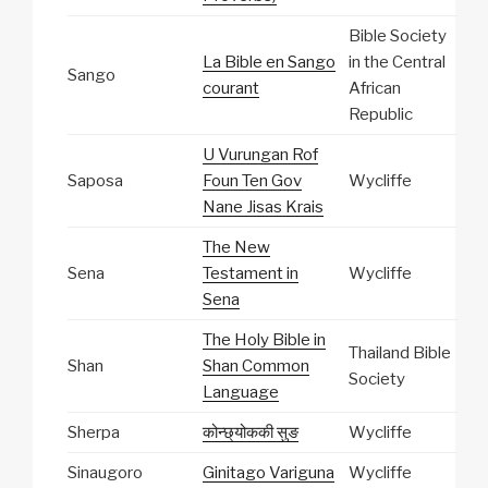
Bible Society
La Bible en Sango
in the Central
Sango
courant
African
Republic
U Vurungan Rof
Saposa
Foun Ten Gov
Wycliffe
Nane Jisas Krais
The New
Sena
Testament in
Wycliffe
Sena
The Holy Bible in
Thailand Bible
Shan
Shan Common
Society
Language
Sherpa
कोन्छ्‌योककी सुङ
Wycliffe
Sinaugoro
Ginitago Variguna
Wycliffe