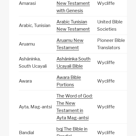
Amarasi
New Testament
Wycliffe
with Genesis
Arabic Tunisian
United Bible
Arabic, Tunisian
New Testament
Societies
Aruamu New
Pioneer Bible
Aruamu
Testament
Translators
Asháninka,
Asháninka South
Wycliffe
South Ucayali
Ucayali Bible
Awara Bible
Awara
Wycliffe
Portions
The Word of God:
The New
Ayta, Mag-antsi
Wycliffe
Testament in
Ayta Mag-antsi
bqj The Bible in
Bandial
Wycliffe