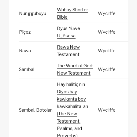
Wubuy Shorter
Nunggubuyu
Wycliffe
Bible
Dyus Yuwe
Píçez
Wycliffe
U_ësesa
Rawa New
Rawa
Wycliffe
Testament
The Word of God:
Sambal
Wycliffe
New Testament
Hay halitíç nin
Diyos hay
kawkanta boy
kawkahalita-an
Sambal, Botolan
Wycliffe
(The New
Testament,
Psalms, and
Proverbs)