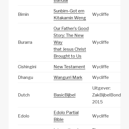
Bandial
Sunbim-Got em
Bimin
Wycliffe
Kitakamin Weng
Our Father’s Good
Story: The New
Burarra
Way
Wycliffe
that Jesus Christ
Brought to Us
Cishingini
New Testament
Wycliffe
Dhangu
Wangurri Mark
Wycliffe
Uitgever:
Dutch
BasicBijbel
ZakBijbelBond
2015
Edolo Partial
Edolo
Wycliffe
Bible