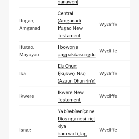
panawen)
Central
Ifugao,
(Amganad)
Wycliffe
Amganad
Ifugao New
Testament
Ifugao,
I bowon a
Wycliffe
Mayoyao
pagpakikasungdu
Elu Ọhụn:
Ika
Ẹkụkwọ-Nsọ
Wycliffe
(Azụụn Ọhụn rịn’a)
Ikwere New
Ikwere
Wycliffe
Testament
Ya bíæbíæníçn ne
Dios nga nesí_ríçt
kiya
Isnag
Wycliffe
baru wa tí_lag