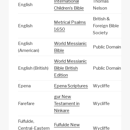
International
Thomas
English
Children’s Bible
Nelson
British &
Metrical Psalms
English
Foreign Bible
1650
Society
English
World Messianic
Public Domain
(American)
Bible
World Messianic
English (British)
Bible British
Public Domain
Edition
Epena
Epena Scriptures
Wycliffe
gur New
Farefare
Testament in
Wycliffe
Ninkare
Fulfulde,
Fulfulde New
Central-Eastern
Wycliffe