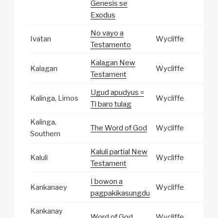
Genesis se
Exodus
No vayo a
Ivatan
Wycliffe
Testamento
Kalagan New
Kalagan
Wycliffe
Testament
Ugud apudyus =
Kalinga, Limos
Wycliffe
Ti baro tulag
Kalinga,
The Word of God
Wycliffe
Southern
Kaluli partial New
Kaluli
Wycliffe
Testament
I bowon a
Kankanaey
Wycliffe
pagpakikasungdu
Kankanay
Word of God
Wycliffe