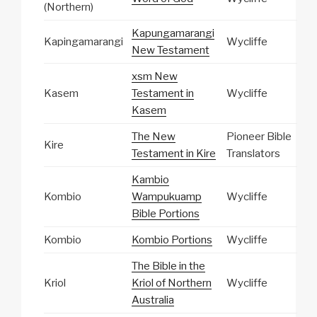
(Northern)
Kapungamarangi
Kapingamarangi
Wycliffe
New Testament
xsm New
Kasem
Testament in
Wycliffe
Kasem
The New
Pioneer Bible
Kire
Testament in Kire
Translators
Kambio
Kombio
Wampukuamp
Wycliffe
Bible Portions
Kombio
Kombio Portions
Wycliffe
The Bible in the
Kriol
Kriol of Northern
Wycliffe
Australia