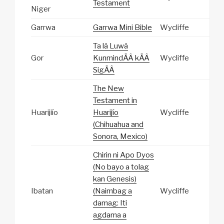
Testament
Niger
Garrwa
Garrwa Mini Bible
Wycliffe
Ta lâ Luwâ
Gor
KunmindÄÂ kÄÂ
Wycliffe
SigÄÂ
The New
Testament in
Huarijiío
Huarijío
Wycliffe
(Chihuahua and
Sonora, Mexico)
Chirin ni Apo Dyos
(No bayo a tolag
kan Genesis)
Ibatan
(Naimbag a
Wycliffe
damag: Iti
agdama a