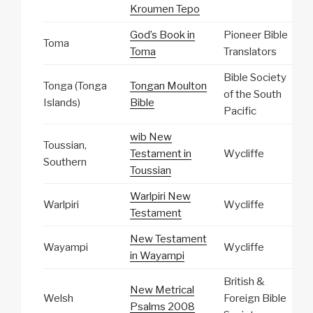
Kroumen Tepo
God’s Book in
Pioneer Bible
Toma
Toma
Translators
Bible Society
Tonga (Tonga
Tongan Moulton
of the South
Islands)
Bible
Pacific
wib New
Toussian,
Testament in
Wycliffe
Southern
Toussian
Warlpiri New
Warlpiri
Wycliffe
Testament
New Testament
Wayampi
Wycliffe
in Wayampi
British &
New Metrical
Welsh
Foreign Bible
Psalms 2008