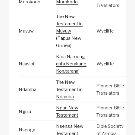
Morokodo
Morokodo
Translators
The New
Testament in
Muyuw
Muyuw
Wycliffe
(Papua New
Guinea)
Kara Naroong-
Naasioi
anta Nerakung
Wycliffe
Kongarana’
The New
Pioneer Bible
Ndamba
Testament in
Translators
Ndamba
Nguu New
Pioneer Bible
Ngulu
Testament
Translators
Nsenga New
Bible Society
Nsenga
Testament
of Zambia