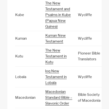
The New
Testament and
Kube
Psalms in Kube
Wycliffe
(Papua New
Guinea)
Kuman New
Kuman
Wycliffe
Testament
The New
Pioneer Bible
Kutu
Testament in
Translators
Kutu
loq New
Lobala
Testament in
Wycliffe
Lobala
Macedonian
Bible Society
Macedonian
Standard Bible –
of Macedonia
Slavonic Order