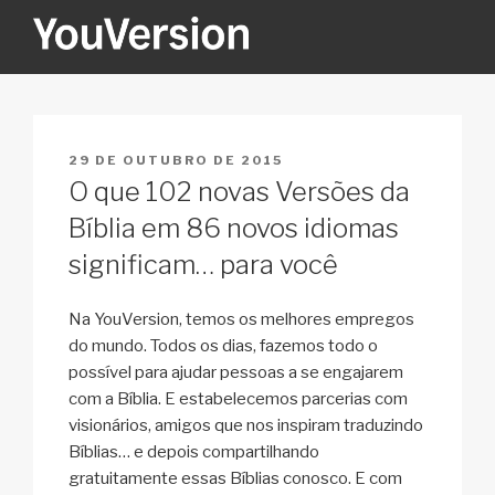
Pular
para
o
YOUVERSION
Seeking God every day.
conteúdo
PUBLICADO
29 DE OUTUBRO DE 2015
EM
O que 102 novas Versões da
Bíblia em 86 novos idiomas
significam… para você
Na YouVersion, temos os melhores empregos
do mundo. Todos os dias, fazemos todo o
possível para ajudar pessoas a se engajarem
com a Bíblia. E estabelecemos parcerias com
visionários, amigos que nos inspiram traduzindo
Bíblias… e depois compartilhando
gratuitamente essas Bíblias conosco. E com