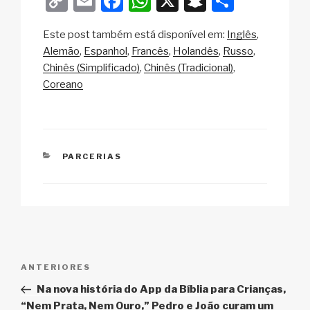
C
E
F
W
X
S
S
o
m
a
h
n
h
Este post também está disponível em:
Inglês
p
ail
c
at
a
ar
Alemão
Espanhol
Francês
Holandês
Russo
y
e
s
p
e
Chinês (Simplificado)
Chinês (Tradicional)
Li
b
A
c
Coreano
n
o
p
h
k
o
p
at
k
CATEGORIAS
PARCERIAS
Navegação
Post
ANTERIORES
de
anterior
Na nova história do App da Bíblia para Crianças,
Post
“Nem Prata, Nem Ouro,” Pedro e João curam um