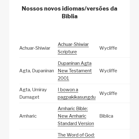
Nossos novos idiomas/versões da
Bíblia
Achuar-Shiwiar
Achuar-Shiwiar
Wycliffe
Scripture
Dupaninan Agta
Agta, Dupaninan
New Testament
Wycliffe
2001
Agta, Umiray
I bowon a
Wycliffe
Dumaget
pagpakikasungdu
Amharic Bible:
Amharic
New Amharic
Biblica
Standard Version
The Word of God: