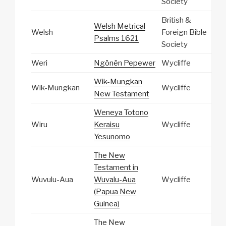
Society
British &
Welsh Metrical
Welsh
Foreign Bible
Psalms 1621
Society
Weri
Ngönën Pepewer
Wycliffe
Wik-Mungkan
Wik-Mungkan
Wycliffe
New Testament
Weneya Totono
Wiru
Keraisu
Wycliffe
Yesunomo
The New
Testament in
Wuvulu-Aua
Wuvalu-Aua
Wycliffe
(Papua New
Guinea)
The New