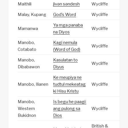
Maithili
jivən səndesh
Wycliffe
Malay, Kupang
God’s Word
Wycliffe
Ya mga panaba
Mamanwa
Wycliffe
na Diyos
Manobo,
Kagi nemula
Wycliffe
Cotabato
(Word of God)
Manobo,
Kasulatan to
Wycliffe
Dibabawon
Diyus
Ke meupiya ne
Manobo, Ilianen
tudtul mekeatag
Wycliffe
ki Hisu Kristu
Manobo,
Is begu he paagi:
Western
ang pulong sa
Wycliffe
Bukidnon
Dios
British &